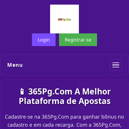
Login
Registrar-se
Menu
📱 365Pg.Com A Melhor
Plataforma de Apostas
Cadastre-se na 365Pg.Com para ganhar bônus no
cadastro e em cada recarga. Com a 365Pg.Com,