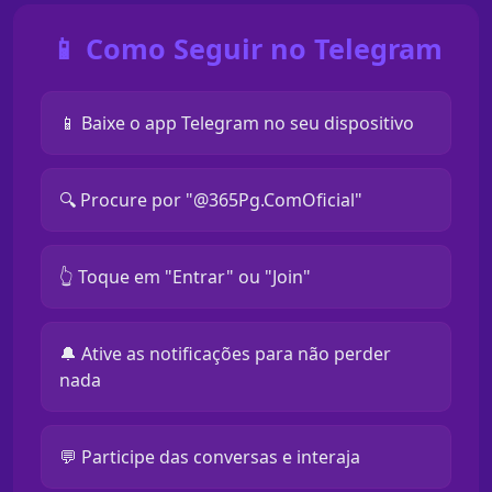
📱 Como Seguir no Telegram
📱 Baixe o app Telegram no seu dispositivo
🔍 Procure por "@365Pg.ComOficial"
👆 Toque em "Entrar" ou "Join"
🔔 Ative as notificações para não perder
nada
💬 Participe das conversas e interaja