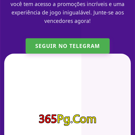
você tem acesso a promoções incríveis e uma
experiência de jogo inigualável. Junte-se aos
vencedores agora!
SEGUIR NO TELEGRAM