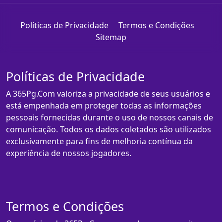
Políticas de Privacidade
Termos e Condições
Sitemap
Políticas de Privacidade
A 365Pg.Com valoriza a privacidade de seus usuários e
está empenhada em proteger todas as informações
pessoais fornecidas durante o uso de nossos canais de
comunicação. Todos os dados coletados são utilizados
exclusivamente para fins de melhoria contínua da
experiência de nossos jogadores.
Termos e Condições