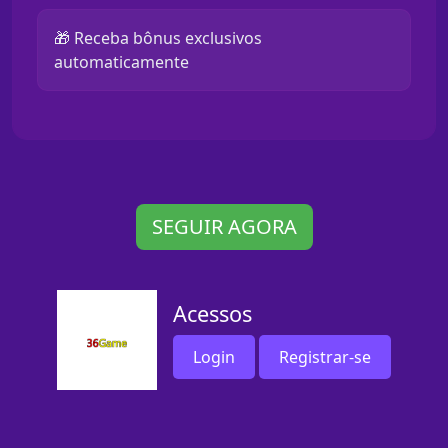
🎁 Receba bônus exclusivos
automaticamente
SEGUIR AGORA
Acessos
Login
Registrar-se