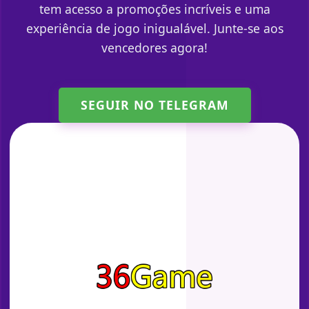
tem acesso a promoções incríveis e uma
experiência de jogo inigualável. Junte-se aos
vencedores agora!
SEGUIR NO TELEGRAM