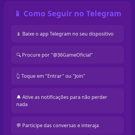
📱 Como Seguir no Telegram
📱 Baixe o app Telegram no seu dispositivo
🔍 Procure por "@36GameOficial"
👆 Toque em "Entrar" ou "Join"
🔔 Ative as notificações para não perder
nada
💬 Participe das conversas e interaja