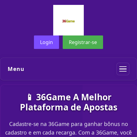
Login
Registrar-se
Menu
📱 36Game A Melhor
Plataforma de Apostas
Cadastre-se na 36Game para ganhar bônus no
cadastro e em cada recarga. Com a 36Game, você