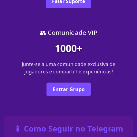
Falar Suporte
👥 Comunidade VIP
1000+
Junte-se a uma comunidade exclusiva de
jogadores e compartilhe experiências!
Entrar Grupo
📱 Como Seguir no Telegram