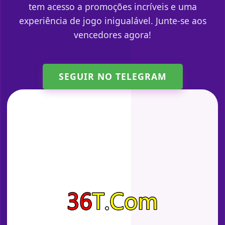
tem acesso a promoções incríveis e uma
experiência de jogo inigualável. Junte-se aos
vencedores agora!
SEGUIR NO TELEGRAM