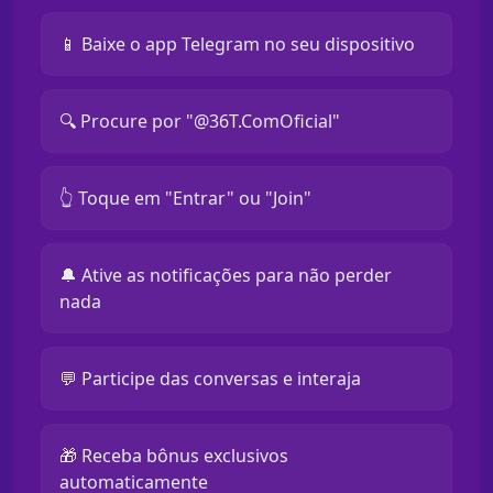
📱 Baixe o app Telegram no seu dispositivo
🔍 Procure por "@36T.ComOficial"
👆 Toque em "Entrar" ou "Join"
🔔 Ative as notificações para não perder
nada
💬 Participe das conversas e interaja
🎁 Receba bônus exclusivos
automaticamente