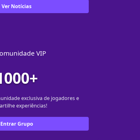
Ver Notícias
Comunidade VIP
1000+
unidade exclusiva de jogadores e
rtilhe experiências!
Entrar Grupo