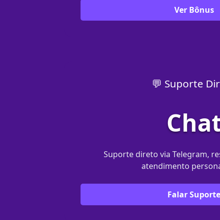
Ver Bônus
💬 Suporte Di
Cha
Suporte direto via Telegram, r
atendimento persona
Falar Suport