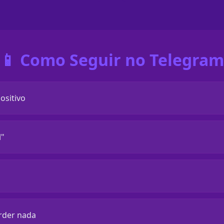
📱 Como Seguir no Telegram
ositivo
l"
erder nada