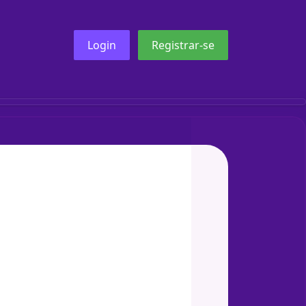
Login
Registrar-se