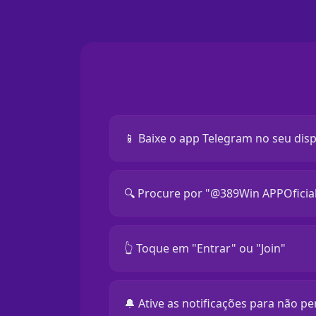
📱 Baixe o app Telegram no seu disp
🔍 Procure por "@389Win APPOficia
👆 Toque em "Entrar" ou "Join"
🔔 Ative as notificações para não p