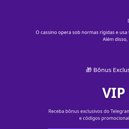
O cassino opera sob normas rígidas e usa 
Além disso,
🎁 Bônus Exclu
VIP
Receba bônus exclusivos do Telegra
e códigos promocionai