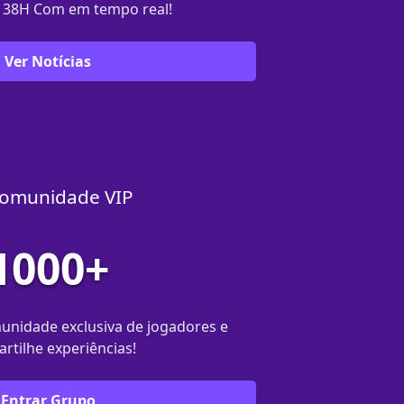
 38H Com em tempo real!
Ver Notícias
Comunidade VIP
1000+
unidade exclusiva de jogadores e
rtilhe experiências!
Entrar Grupo