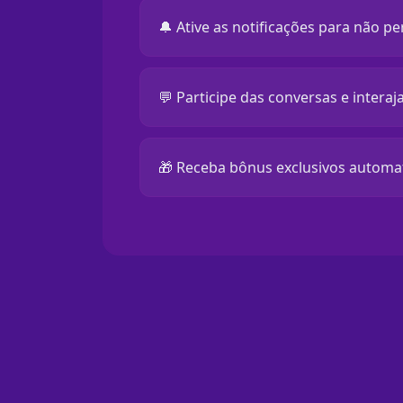
🔔 Ative as notificações para não p
💬 Participe das conversas e interaj
🎁 Receba bônus exclusivos autom