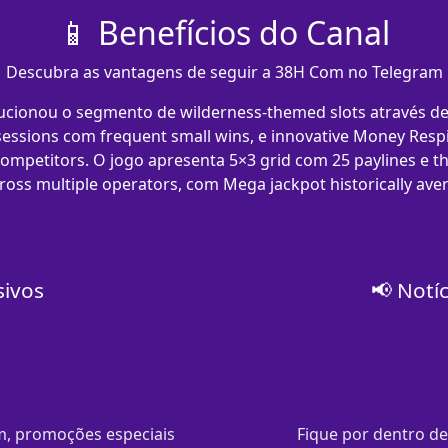
📱 Benefícios do Canal
Descubra as vantagens de seguir a 38H Com no Telegram
olucionou o segmento de wilderness-themed slots através d
sessions com frequent small wins, e innovative Money Respi
mpetitors. O jogo apresenta 5×3 grid com 25 paylines e thr
ross multiple operators, com Mega jackpot historically aver
sivos
📢 Notí
m, promoções especiais
Fique por dentro d