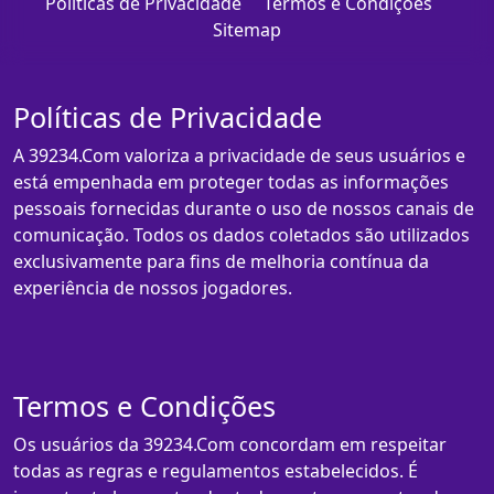
Políticas de Privacidade
Termos e Condições
Sitemap
Políticas de Privacidade
A 39234.Com valoriza a privacidade de seus usuários e
está empenhada em proteger todas as informações
pessoais fornecidas durante o uso de nossos canais de
comunicação. Todos os dados coletados são utilizados
exclusivamente para fins de melhoria contínua da
experiência de nossos jogadores.
Termos e Condições
Os usuários da 39234.Com concordam em respeitar
todas as regras e regulamentos estabelecidos. É