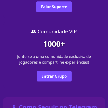
Falar Suporte
👥 Comunidade VIP
1000+
Junte-se a uma comunidade exclusiva de
jogadores e compartilhe experiências!
Entrar Grupo
📱 Como Seguir no Telegram