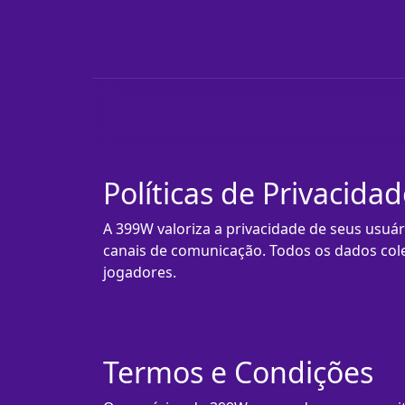
Políticas de Privacida
A 399W valoriza a privacidade de seus usu
canais de comunicação. Todos os dados cole
jogadores.
Termos e Condições