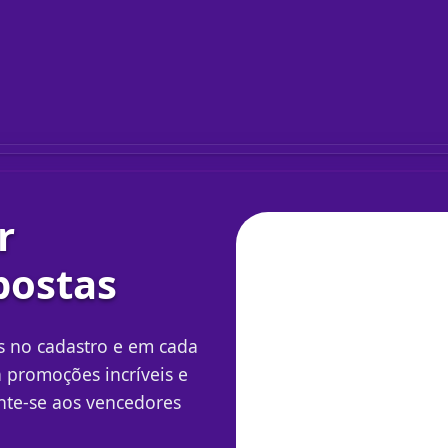
r
postas
 no cadastro e em cada
 promoções incríveis e
unte-se aos vencedores