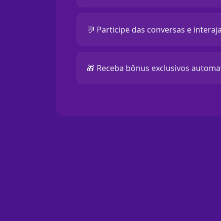
💬 Participe das conversas e interaj
🎁 Receba bônus exclusivos autom