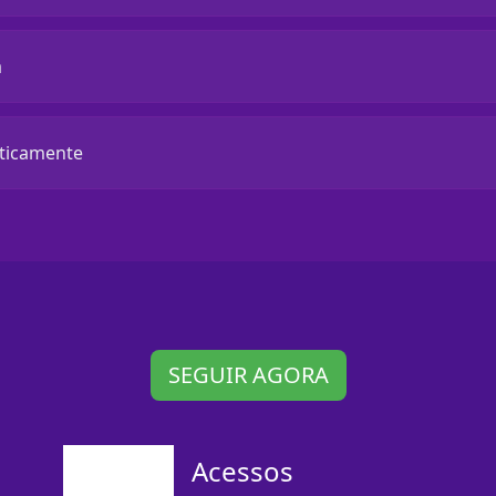
a
aticamente
SEGUIR AGORA
Acessos