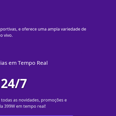
sportivas, e oferece uma ampla variedade de
o vivo.
cias em Tempo Real
24/7
e todas as novidades, promoções e
da 399W em tempo real!