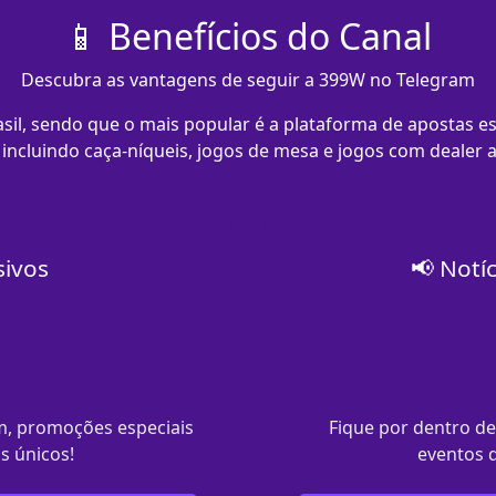
📱 Benefícios do Canal
Descubra as vantagens de seguir a 399W no Telegram
sil, sendo que o mais popular é a plataforma de apostas e
 incluindo caça-níqueis, jogos de mesa e jogos com dealer a
sivos
📢 Notí
m, promoções especiais
Fique por dentro d
s únicos!
eventos 