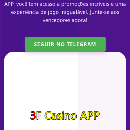
APP, você tem acesso a promoções incríveis e uma
experiência de jogo inigualável. Junte-se aos
vencedores agora!
SEGUIR NO TELEGRAM