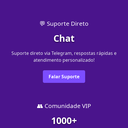
💬 Suporte Direto
Chat
Suporte direto via Telegram, respostas rápidas e
atendimento personalizado!
Falar Suporte
👥 Comunidade VIP
1000+