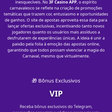
inesquecíveis. No
3F Casino APP
, o espírito
carnavalesco se reflete na criação de promoções
temáticas que trazem cor, entusiasmo e oportunidades
de ganhos. O site de apostas aproveita essa data para
lançar ofertas exclusivas, incentivando tanto novos
jogadores quanto os usuários mais assíduos a
desfrutarem de experiências únicas. A ideia é unir a
paixão pela folia à emoção das apostas online,
garantindo que todos possam vivenciar a magia do
Carnaval, mesmo que virtualmente.
🎁 Bônus Exclusivos
VIP
Receba bônus exclusivos do Telegram,