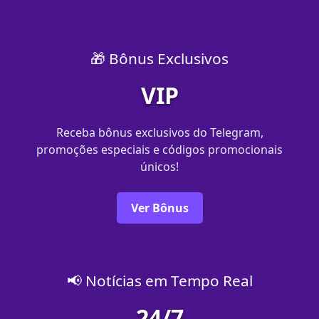
🎁 Bônus Exclusivos
VIP
Receba bônus exclusivos do Telegram,
promoções especiais e códigos promocionais
únicos!
Ver Bônus
📢 Notícias em Tempo Real
24/7