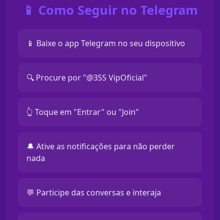
📱 Como Seguir no Telegram
📱 Baixe o app Telegram no seu dispositivo
🔍 Procure por "@3SS VipOficial"
👆 Toque em "Entrar" ou "Join"
🔔 Ative as notificações para não perder
nada
💬 Participe das conversas e interaja