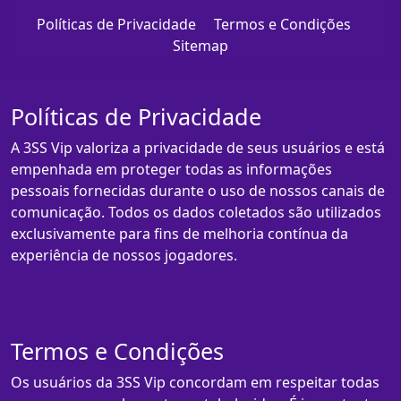
Políticas de Privacidade
Termos e Condições
Sitemap
Políticas de Privacidade
A 3SS Vip valoriza a privacidade de seus usuários e está
empenhada em proteger todas as informações
pessoais fornecidas durante o uso de nossos canais de
comunicação. Todos os dados coletados são utilizados
exclusivamente para fins de melhoria contínua da
experiência de nossos jogadores.
Termos e Condições
Os usuários da 3SS Vip concordam em respeitar todas