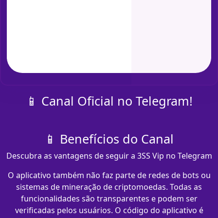
📱 Canal Oficial no Telegram!
📱 Benefícios do Canal
Descubra as vantagens de seguir a 3SS Vip no Telegram
O aplicativo também não faz parte de redes de bots ou
sistemas de mineração de criptomoedas. Todas as
funcionalidades são transparentes e podem ser
verificadas pelos usuários. O código do aplicativo é