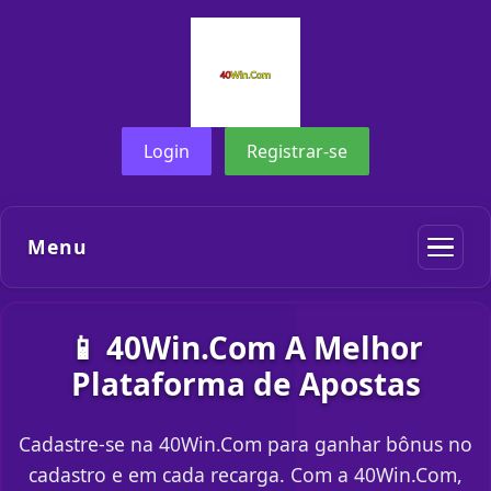
Login
Registrar-se
Menu
📱 40Win.Com A Melhor
Plataforma de Apostas
Cadastre-se na 40Win.Com para ganhar bônus no
cadastro e em cada recarga. Com a 40Win.Com,