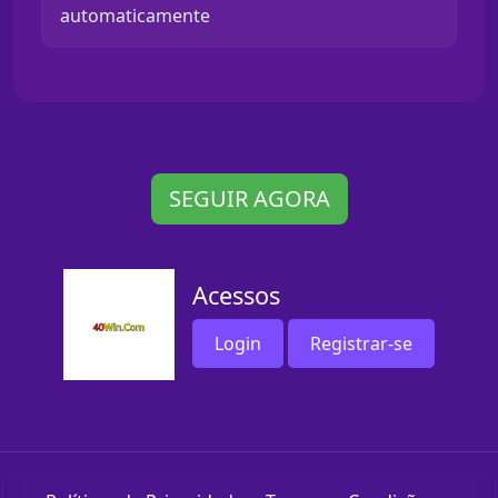
automaticamente
SEGUIR AGORA
Acessos
Login
Registrar-se