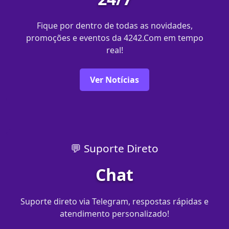
Fique por dentro de todas as novidades,
promoções e eventos da 4242.Com em tempo
real!
Ver Notícias
💬 Suporte Direto
Chat
Suporte direto via Telegram, respostas rápidas e
atendimento personalizado!