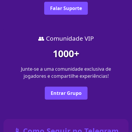
Falar Suporte
👥 Comunidade VIP
1000+
Junte-se a uma comunidade exclusiva de
jogadores e compartilhe experiências!
Entrar Grupo
📱 Como Seguir no Telegram