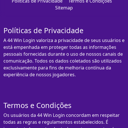
Políticas de Privacidade
Termos e Condições
Sitemap
Políticas de Privacidade
A 44 Win Login valoriza a privacidade de seus usuários e
está empenhada em proteger todas as informações
pessoais fornecidas durante o uso de nossos canais de
comunicação. Todos os dados coletados são utilizados
exclusivamente para fins de melhoria contínua da
experiência de nossos jogadores.
Termos e Condições
Os usuários da 44 Win Login concordam em respeitar
todas as regras e regulamentos estabelecidos. É