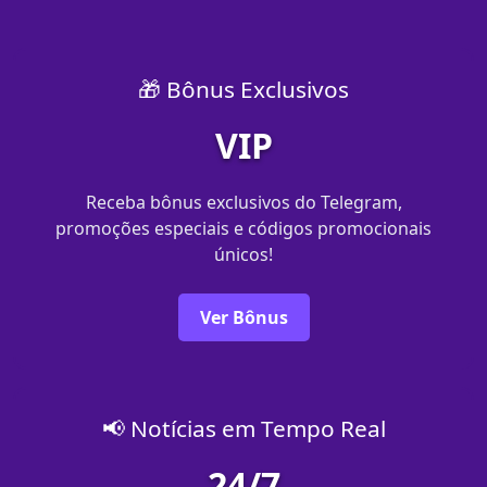
🎁 Bônus Exclusivos
VIP
Receba bônus exclusivos do Telegram,
promoções especiais e códigos promocionais
únicos!
Ver Bônus
📢 Notícias em Tempo Real
24/7