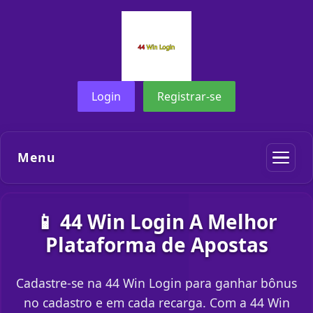
Login
Registrar-se
Menu
📱 44 Win Login A Melhor
Plataforma de Apostas
Cadastre-se na 44 Win Login para ganhar bônus
no cadastro e em cada recarga. Com a 44 Win