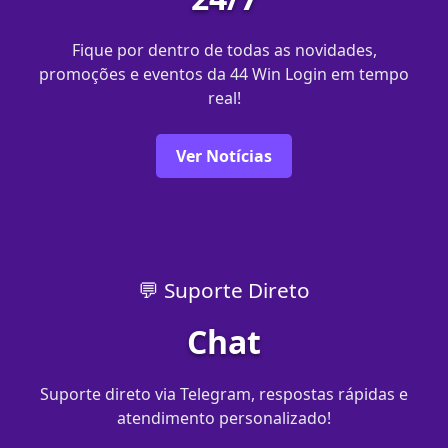
Fique por dentro de todas as novidades,
promoções e eventos da 44 Win Login em tempo
real!
Ver Notícias
💬 Suporte Direto
Chat
Suporte direto via Telegram, respostas rápidas e
atendimento personalizado!