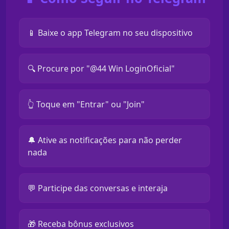
📱 Baixe o app Telegram no seu dispositivo
🔍 Procure por "@44 Win LoginOficial"
👆 Toque em "Entrar" ou "Join"
🔔 Ative as notificações para não perder
nada
💬 Participe das conversas e interaja
🎁 Receba bônus exclusivos