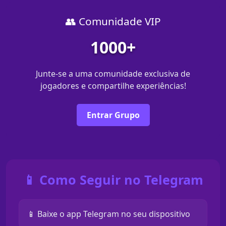
👥 Comunidade VIP
1000+
Junte-se a uma comunidade exclusiva de
jogadores e compartilhe experiências!
Entrar Grupo
📱 Como Seguir no Telegram
📱 Baixe o app Telegram no seu dispositivo