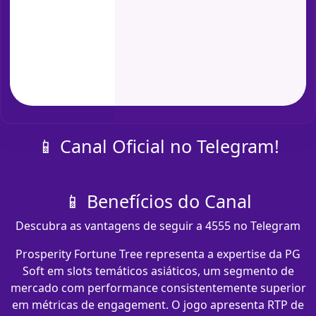
📱 Canal Oficial no Telegram!
📱 Benefícios do Canal
Descubra as vantagens de seguir a 4555 no Telegram
Prosperity Fortune Tree representa a expertise da PG
Soft em slots temáticos asiáticos, um segmento de
mercado com performance consistentemente superior
em métricas de engagement. O jogo apresenta RTP de