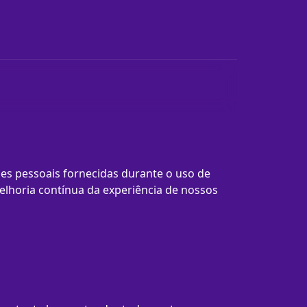
es pessoais fornecidas durante o uso de
elhoria contínua da experiência de nossos