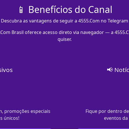
📱 Benefícios do Canal
Descubra as vantagens de seguir a 4555.Com no Telegram
5.Com Brasil oferece acesso direto via navegador — a 4555
quiser.
sivos
📢 Notí
m, promoções especiais
Fique por dentro d
s únicos!
eventos da