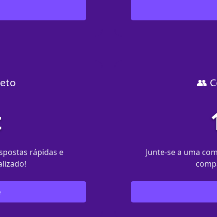
reto
👥 
t
espostas rápidas e
Junte-se a uma com
lizado!
compa
e