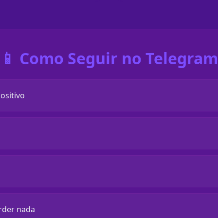
📱 Como Seguir no Telegram
ositivo
erder nada