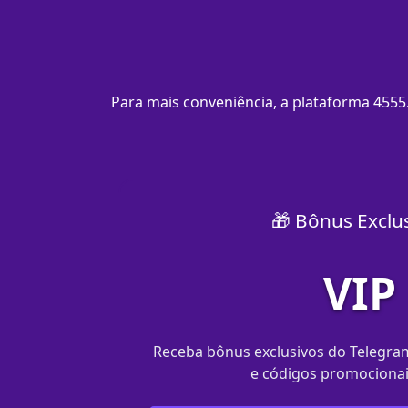
Para mais conveniência, a plataforma 455
🎁 Bônus Exclu
VIP
Receba bônus exclusivos do Telegra
e códigos promocionai