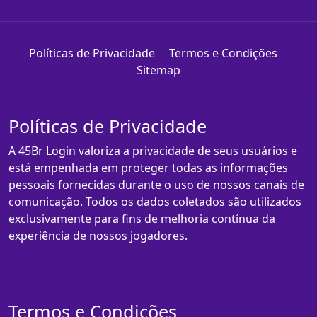
Políticas de Privacidade
Termos e Condições
Sitemap
Políticas de Privacidade
A 45Br Login valoriza a privacidade de seus usuários e
está empenhada em proteger todas as informações
pessoais fornecidas durante o uso de nossos canais de
comunicação. Todos os dados coletados são utilizados
exclusivamente para fins de melhoria contínua da
experiência de nossos jogadores.
Termos e Condições