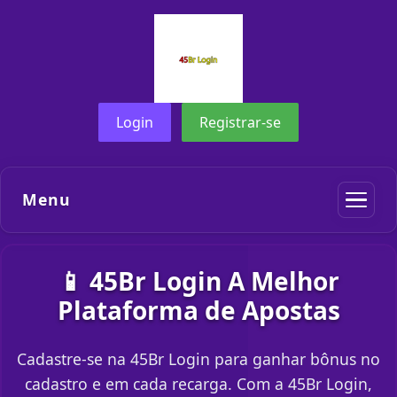
Login
Registrar-se
Menu
📱 45Br Login A Melhor
Plataforma de Apostas
Cadastre-se na 45Br Login para ganhar bônus no
cadastro e em cada recarga. Com a 45Br Login,