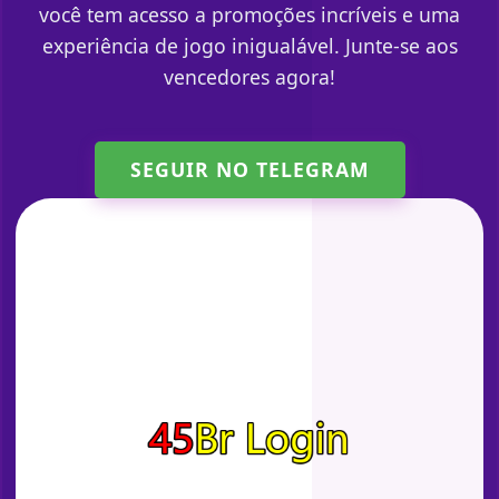
você tem acesso a promoções incríveis e uma
experiência de jogo inigualável. Junte-se aos
vencedores agora!
SEGUIR NO TELEGRAM