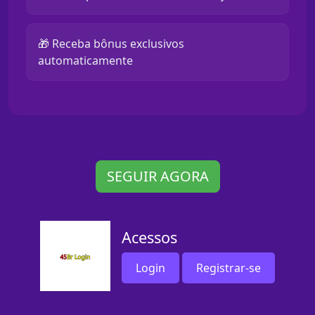
🎁 Receba bônus exclusivos
automaticamente
SEGUIR AGORA
Acessos
Login
Registrar-se