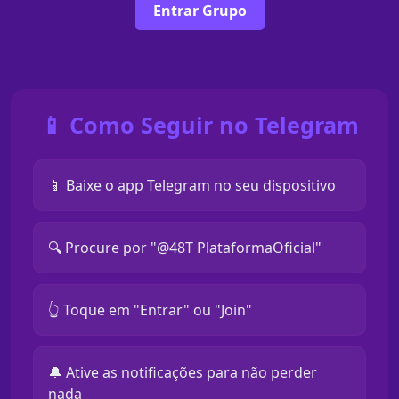
Entrar Grupo
📱 Como Seguir no Telegram
📱 Baixe o app Telegram no seu dispositivo
🔍 Procure por "@48T PlataformaOficial"
👆 Toque em "Entrar" ou "Join"
🔔 Ative as notificações para não perder
nada