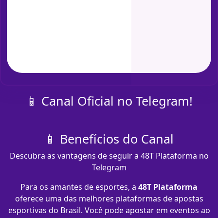
📱 Canal Oficial no Telegram!
📱 Benefícios do Canal
Descubra as vantagens de seguir a 48T Plataforma no
Telegram
Para os amantes de esportes, a
48T Plataforma
oferece uma das melhores plataformas de apostas
esportivas do Brasil. Você pode apostar em eventos ao