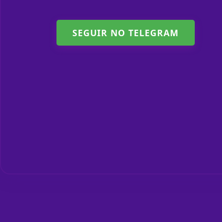
SEGUIR NO TELEGRAM