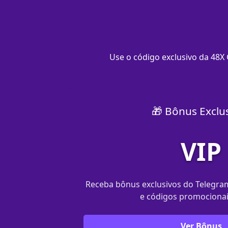
Use o código exclusivo da 48
🎁 Bônus Exclu
VIP
Receba bônus exclusivos do Telegra
e códigos promocionai
Ver Bônus