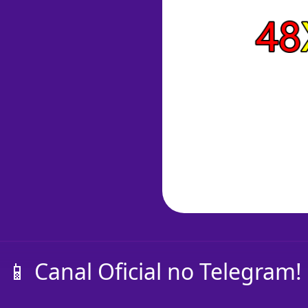
📱 Canal Oficial no Telegram!