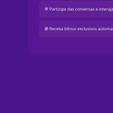
💬 Participe das conversas e interaj
🎁 Receba bônus exclusivos autom