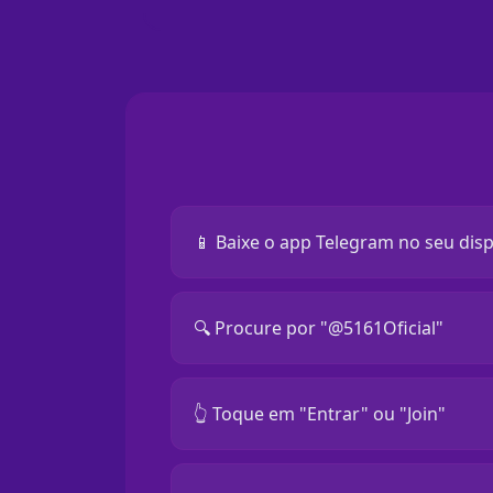
📱 Baixe o app Telegram no seu disp
🔍 Procure por "@5161Oficial"
👆 Toque em "Entrar" ou "Join"