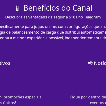
📱 Benefícios do Canal
Descubra as vantagens de seguir a 5161 no Telegram
pecificamente para jogos online, com configurações que 
ogia de balanceamento de carga que distribui automaticamen
enha a melhor experiência possível, independentemente d
sivos
📢 Notí
m, promoções especiais
Fique por dentro d
s únicos!
eventos 