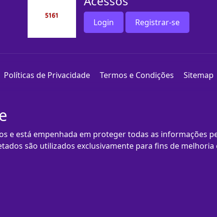
Acessos
Login
Registrar-se
Políticas de Privacidade
Termos e Condições
Sitemap
de
rios e está empenhada em proteger todas as informações p
tados são utilizados exclusivamente para fins de melhoria