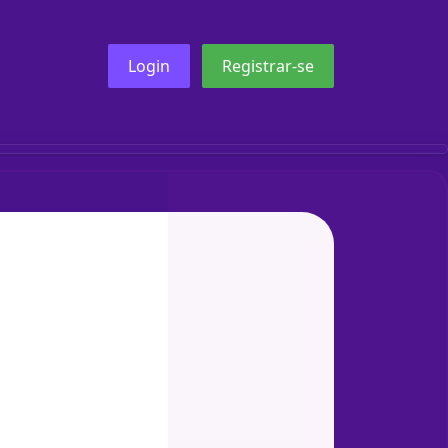
Login
Registrar-se