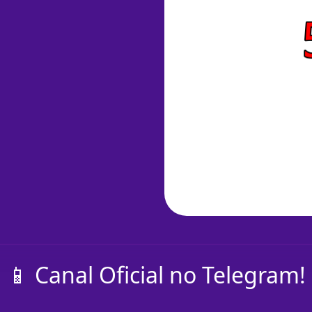
📱 Canal Oficial no Telegram!