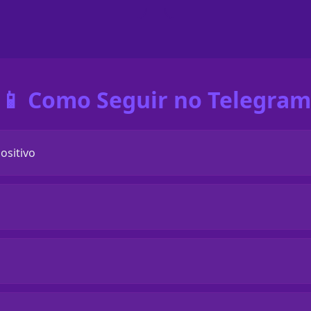
📱 Como Seguir no Telegram
ositivo