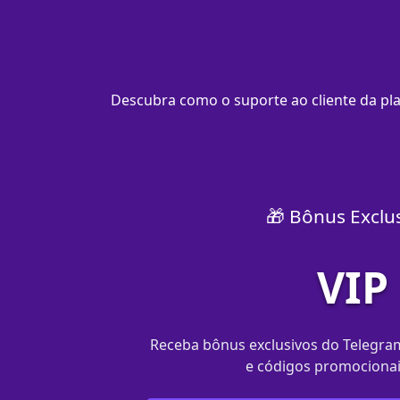
Descubra como o suporte ao cliente da pl
🎁 Bônus Exclu
VIP
Receba bônus exclusivos do Telegra
e códigos promocionai