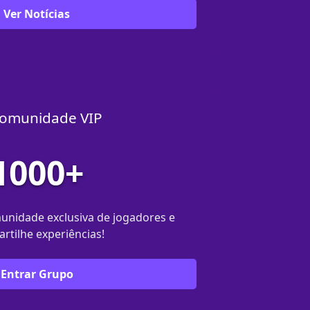
Ver Notícias
Comunidade VIP
1000+
unidade exclusiva de jogadores e
rtilhe experiências!
Entrar Grupo