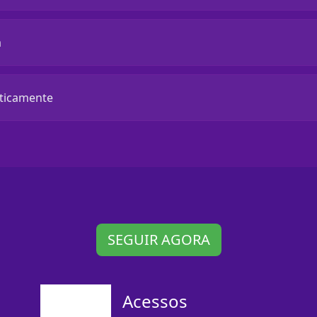
a
aticamente
SEGUIR AGORA
Acessos