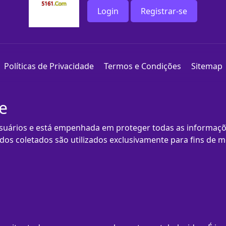
Login
Registrar-se
Políticas de Privacidade
Termos e Condições
Sitemap
de
usuários e está empenhada em proteger todas as informaçõ
os coletados são utilizados exclusivamente para fins de m