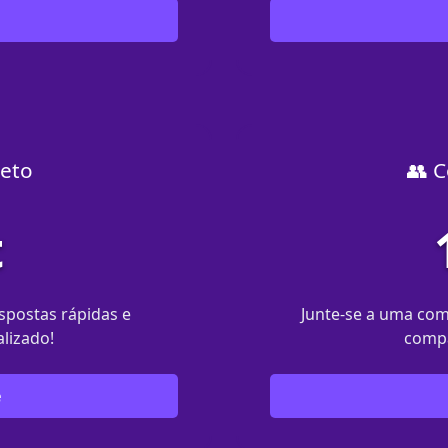
reto
👥 
t
espostas rápidas e
Junte-se a uma com
lizado!
compa
e