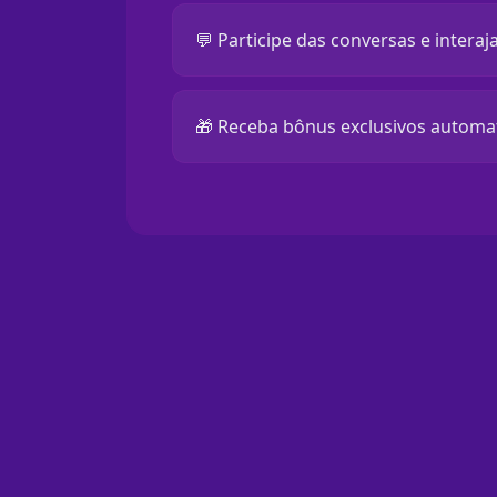
💬 Participe das conversas e interaj
🎁 Receba bônus exclusivos autom