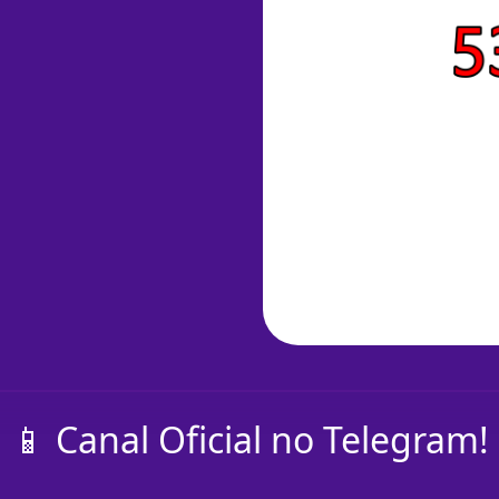
📱 Canal Oficial no Telegram!