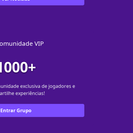
Comunidade VIP
1000+
unidade exclusiva de jogadores e
rtilhe experiências!
Entrar Grupo