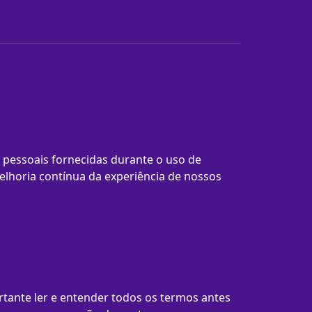
 pessoais fornecidas durante o uso de
elhoria contínua da experiência de nossos
tante ler e entender todos os termos antes