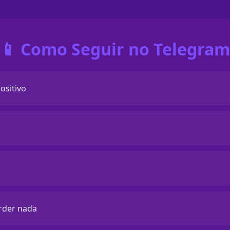
📱 Como Seguir no Telegram
ositivo
erder nada