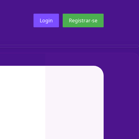
Login
Registrar-se