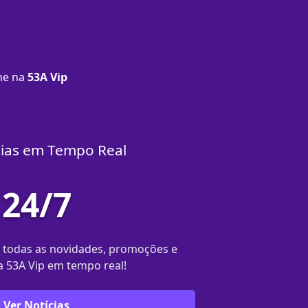
ne na
53A Vip
cias em Tempo Real
24/7
e todas as novidades, promoções e
a 53A Vip em tempo real!
Ver Notícias