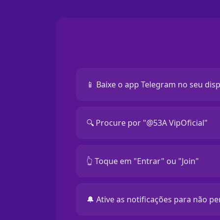
📱 Baixe o app Telegram no seu disp
🔍 Procure por "@53A VipOficial"
👆 Toque em "Entrar" ou "Join"
🔔 Ative as notificações para não p