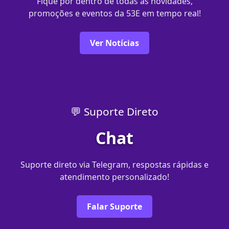
Fique por dentro de todas as novidades,
promoções e eventos da 53E em tempo real!
Ver Notícias
💬 Suporte Direto
Chat
Suporte direto via Telegram, respostas rápidas e
atendimento personalizado!
Falar Suporte