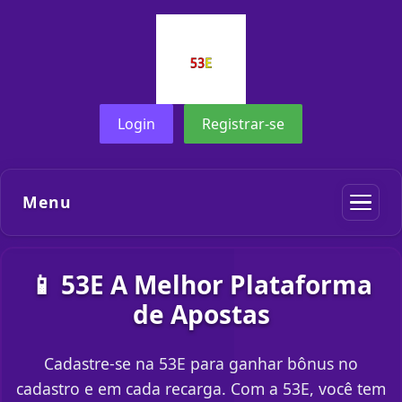
Login
Registrar-se
Menu
📱 53E A Melhor Plataforma
de Apostas
Cadastre-se na 53E para ganhar bônus no
cadastro e em cada recarga. Com a 53E, você tem