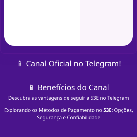
📱 Canal Oficial no Telegram!
📱 Benefícios do Canal
Descubra as vantagens de seguir a 53E no Telegram
Explorando os Métodos de Pagamento no
53E
: Opções,
Segurança e Confiabilidade