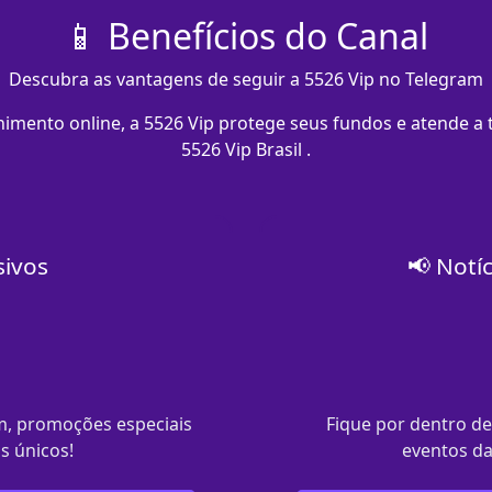
📱 Benefícios do Canal
Descubra as vantagens de seguir a 5526 Vip no Telegram
imento online, a 5526 Vip protege seus fundos e atende a
5526 Vip Brasil .
sivos
📢 Notí
m, promoções especiais
Fique por dentro d
s únicos!
eventos da