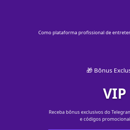
Como plataforma profissional de entreten
🎁 Bônus Exclu
VIP
Receba bônus exclusivos do Telegra
e códigos promocionai