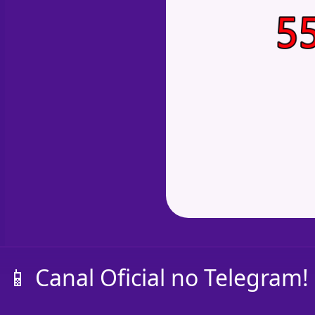
📱 Canal Oficial no Telegram!