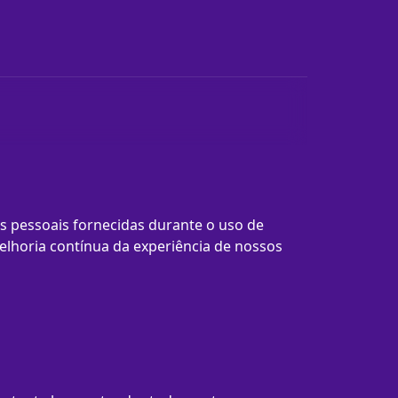
s pessoais fornecidas durante o uso de
elhoria contínua da experiência de nossos