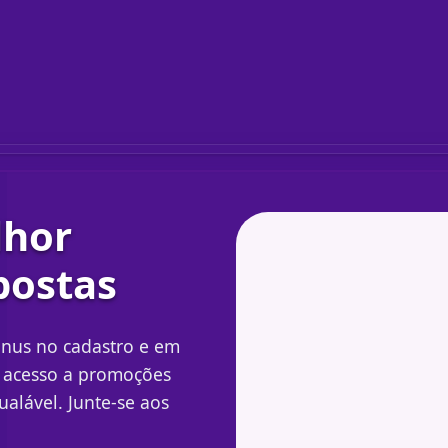
lhor
postas
ônus no cadastro e em
m acesso a promoções
ualável. Junte-se aos