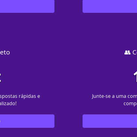
reto
👥 
t
espostas rápidas e
Junte-se a uma com
lizado!
compa
e