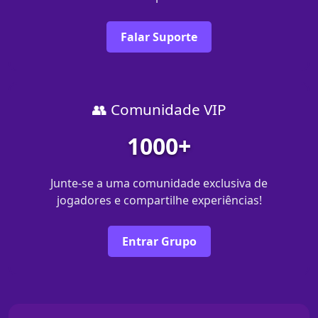
Falar Suporte
👥 Comunidade VIP
1000+
Junte-se a uma comunidade exclusiva de
jogadores e compartilhe experiências!
Entrar Grupo