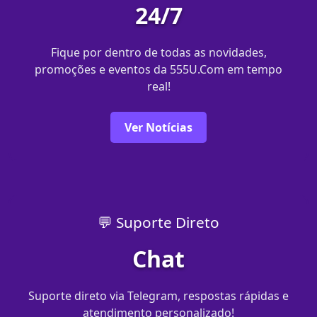
24/7
Fique por dentro de todas as novidades,
promoções e eventos da 555U.Com em tempo
real!
Ver Notícias
💬 Suporte Direto
Chat
Suporte direto via Telegram, respostas rápidas e
atendimento personalizado!