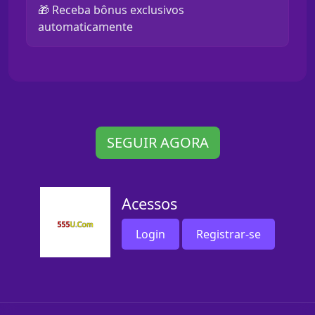
🎁 Receba bônus exclusivos
automaticamente
SEGUIR AGORA
Acessos
Login
Registrar-se