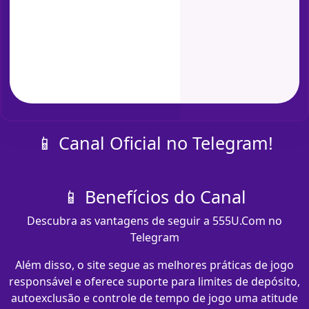
📱 Canal Oficial no Telegram!
📱 Benefícios do Canal
Descubra as vantagens de seguir a 555U.Com no
Telegram
Além disso, o site segue as melhores práticas de jogo
responsável e oferece suporte para limites de depósito,
autoexclusão e controle de tempo de jogo uma atitude