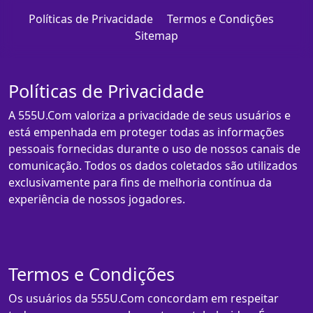
Políticas de Privacidade
Termos e Condições
Sitemap
Políticas de Privacidade
A 555U.Com valoriza a privacidade de seus usuários e
está empenhada em proteger todas as informações
pessoais fornecidas durante o uso de nossos canais de
comunicação. Todos os dados coletados são utilizados
exclusivamente para fins de melhoria contínua da
experiência de nossos jogadores.
Termos e Condições
Os usuários da 555U.Com concordam em respeitar