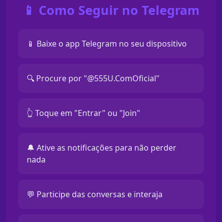
📱 Como Seguir no Telegram
📱 Baixe o app Telegram no seu dispositivo
🔍 Procure por "@555U.ComOficial"
👆 Toque em "Entrar" ou "Join"
🔔 Ative as notificações para não perder
nada
💬 Participe das conversas e interaja