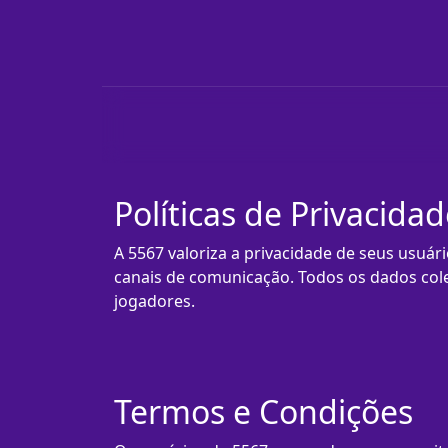
Políticas de Privacida
A 5567 valoriza a privacidade de seus usuá
canais de comunicação. Todos os dados cole
jogadores.
Termos e Condições