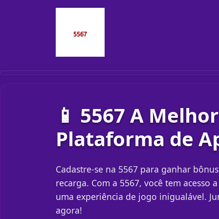
📱 5567 A Melhor
Plataforma de A
Cadastre-se na 5567 para ganhar bônus
recarga. Com a 5567, você tem acesso a
uma experiência de jogo inigualável. J
agora!