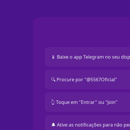
📱 Baixe o app Telegram no seu disp
🔍 Procure por "@5567Oficial"
👆 Toque em "Entrar" ou "Join"
🔔 Ative as notificações para não p