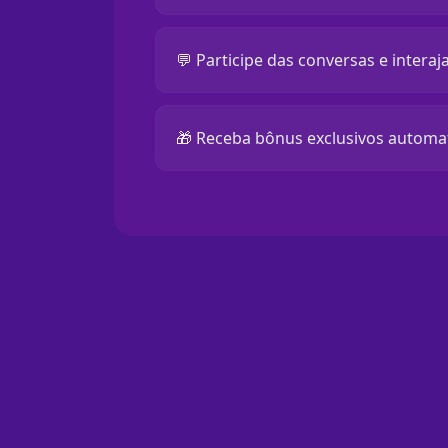
💬 Participe das conversas e interaj
🎁 Receba bônus exclusivos autom