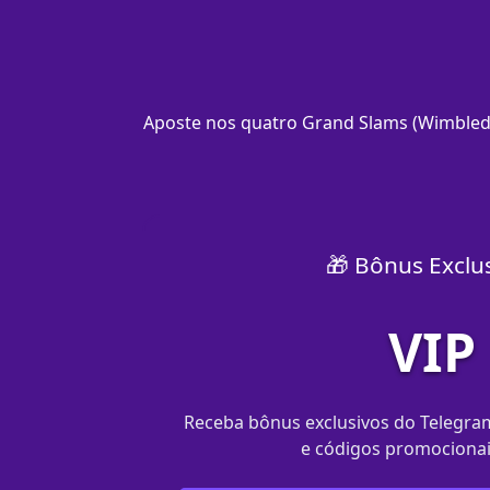
Aposte nos quatro Grand Slams (Wimbledo
🎁 Bônus Exclu
VIP
Receba bônus exclusivos do Telegra
e códigos promocionai