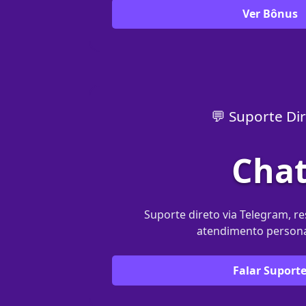
Ver Bônus
💬 Suporte Di
Cha
Suporte direto via Telegram, r
atendimento persona
Falar Suport