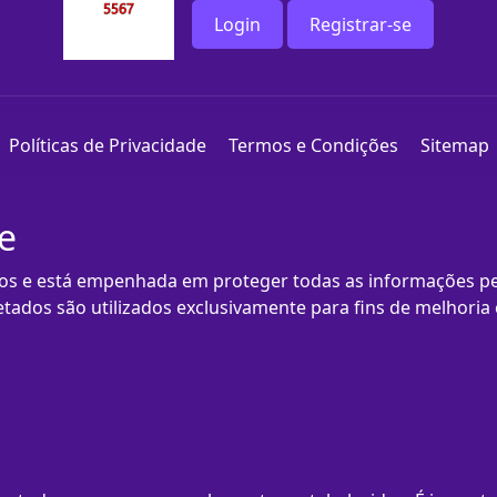
Login
Registrar-se
Políticas de Privacidade
Termos e Condições
Sitemap
de
rios e está empenhada em proteger todas as informações p
tados são utilizados exclusivamente para fins de melhoria