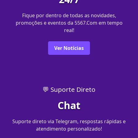
Fique por dentro de todas as novidades,
promoções e eventos da 5567.Com em tempo
real!
Ver Notícias
💬 Suporte Direto
Chat
Suporte direto via Telegram, respostas rápidas e
atendimento personalizado!