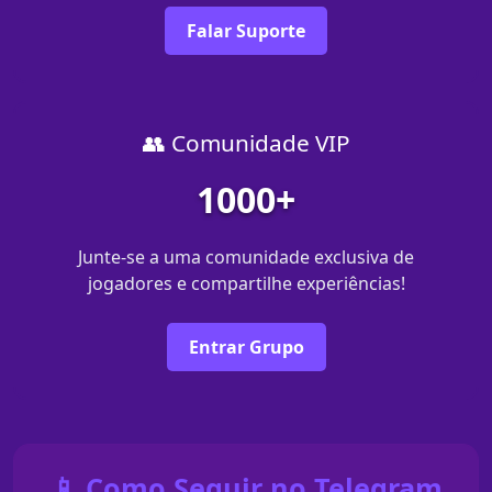
Falar Suporte
👥 Comunidade VIP
1000+
Junte-se a uma comunidade exclusiva de
jogadores e compartilhe experiências!
Entrar Grupo
📱 Como Seguir no Telegram