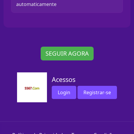
automaticamente
SEGUIR AGORA
Acessos
Login
Registrar-se