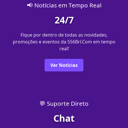
📢 Notícias em Tempo Real
24/7
Fique por dentro de todas as novidades,
promoções e eventos da 556Brl.Com em tempo
real!
Ver Notícias
💬 Suporte Direto
Chat