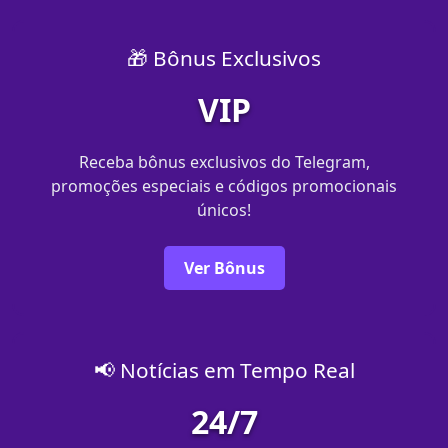
🎁 Bônus Exclusivos
VIP
Receba bônus exclusivos do Telegram,
promoções especiais e códigos promocionais
únicos!
Ver Bônus
📢 Notícias em Tempo Real
24/7