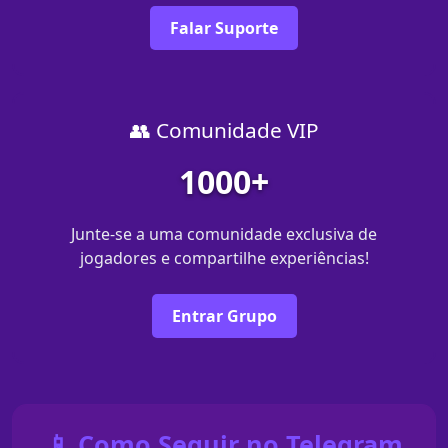
Falar Suporte
👥 Comunidade VIP
1000+
Junte-se a uma comunidade exclusiva de
jogadores e compartilhe experiências!
Entrar Grupo
📱 Como Seguir no Telegram