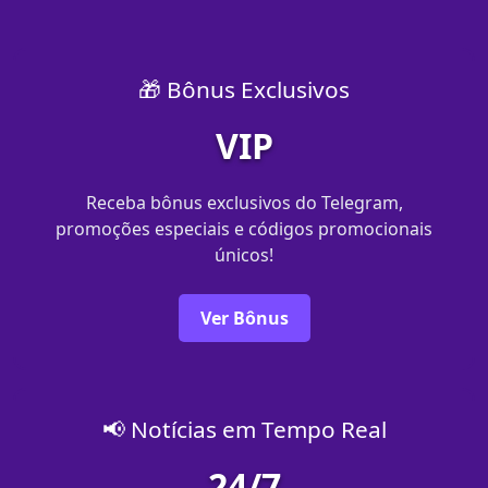
🎁 Bônus Exclusivos
VIP
Receba bônus exclusivos do Telegram,
promoções especiais e códigos promocionais
únicos!
Ver Bônus
📢 Notícias em Tempo Real
24/7