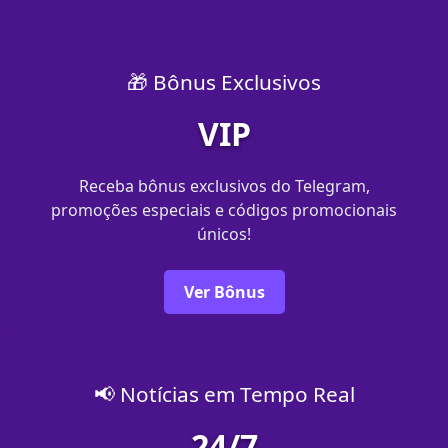
🎁 Bônus Exclusivos
VIP
Receba bônus exclusivos do Telegram,
promoções especiais e códigos promocionais
únicos!
Ver Bônus
📢 Notícias em Tempo Real
24/7