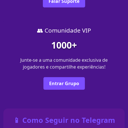
Falar Suporte
👥 Comunidade VIP
1000+
Junte-se a uma comunidade exclusiva de
jogadores e compartilhe experiências!
Entrar Grupo
📱 Como Seguir no Telegram