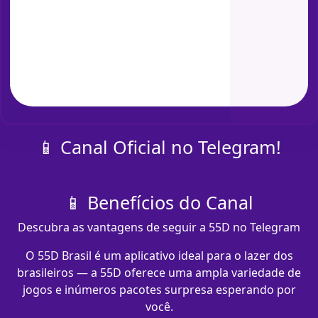
📱 Canal Oficial no Telegram!
📱 Benefícios do Canal
Descubra as vantagens de seguir a 55D no Telegram
O 55D Brasil é um aplicativo ideal para o lazer dos
brasileiros — a 55D oferece uma ampla variedade de
jogos e inúmeros pacotes surpresa esperando por
você.