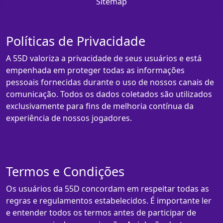
Sitemap
Políticas de Privacidade
A 55D valoriza a privacidade de seus usuários e está
empenhada em proteger todas as informações
pessoais fornecidas durante o uso de nossos canais de
comunicação. Todos os dados coletados são utilizados
exclusivamente para fins de melhoria contínua da
experiência de nossos jogadores.
Termos e Condições
Os usuários da 55D concordam em respeitar todas as
regras e regulamentos estabelecidos. É importante ler
e entender todos os termos antes de participar de