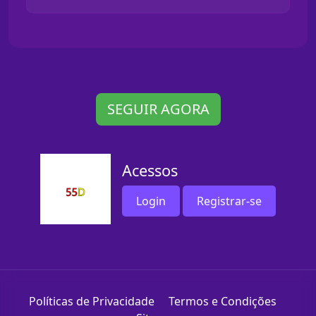
SEGUIR AGORA
Acessos
Login
Registrar-se
Políticas de Privacidade
Termos e Condições