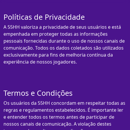
Políticas de Privacidade
A 55HH valoriza a privacidade de seus usuários e está
empenhada em proteger todas as informações
pessoais fornecidas durante o uso de nossos canais de
comunicação. Todos os dados coletados são utilizados
exclusivamente para fins de melhoria contínua da
experiência de nossos jogadores.
Termos e Condições
Os usuários da 55HH concordam em respeitar todas as
regras e regulamentos estabelecidos. É importante ler
e entender todos os termos antes de participar de
nossos canais de comunicação. A violação destes