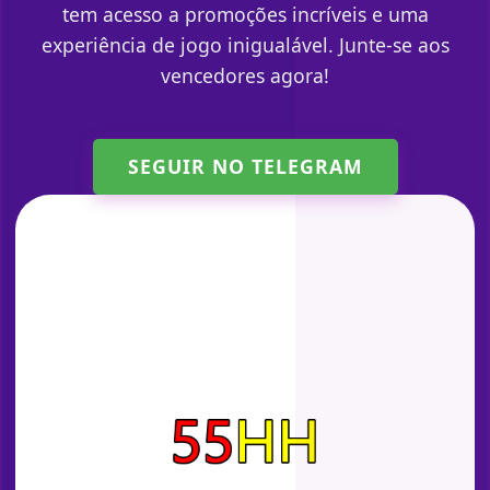
tem acesso a promoções incríveis e uma
experiência de jogo inigualável. Junte-se aos
vencedores agora!
SEGUIR NO TELEGRAM