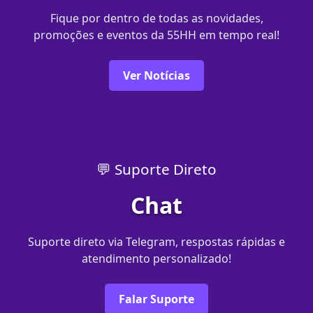
Fique por dentro de todas as novidades,
promoções e eventos da 55HH em tempo real!
Ver Notícias
💬 Suporte Direto
Chat
Suporte direto via Telegram, respostas rápidas e
atendimento personalizado!
Falar Suporte