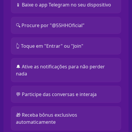
📱 Baixe o app Telegram no seu dispositivo
🔍 Procure por "@55HHOficial"
👆 Toque em "Entrar" ou "Join"
🔔 Ative as notificações para não perder
nada
💬 Participe das conversas e interaja
🎁 Receba bônus exclusivos
automaticamente