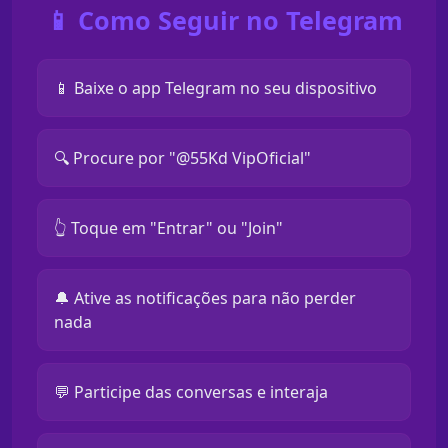
📱 Como Seguir no Telegram
📱 Baixe o app Telegram no seu dispositivo
🔍 Procure por "@55Kd VipOficial"
👆 Toque em "Entrar" ou "Join"
🔔 Ative as notificações para não perder
nada
💬 Participe das conversas e interaja