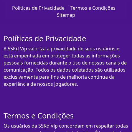
Políticas de Privacidade
Termos e Condições
Sitemap
Políticas de Privacidade
A 55Kd Vip valoriza a privacidade de seus usuários e
está empenhada em proteger todas as informações
pessoais fornecidas durante o uso de nossos canais de
comunicação. Todos os dados coletados são utilizados
exclusivamente para fins de melhoria contínua da
experiência de nossos jogadores.
Termos e Condições
Os usuários da 55Kd Vip concordam em respeitar todas