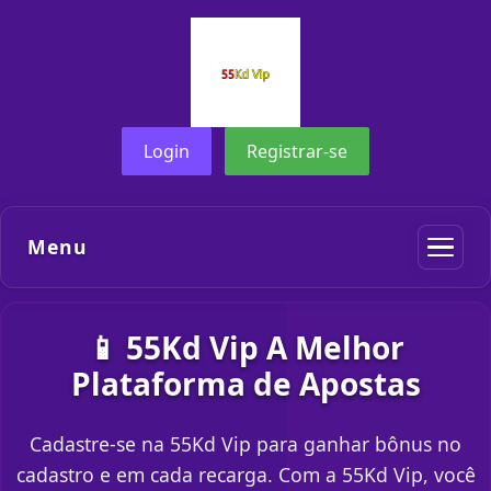
Login
Registrar-se
Menu
📱 55Kd Vip A Melhor
Plataforma de Apostas
Cadastre-se na 55Kd Vip para ganhar bônus no
cadastro e em cada recarga. Com a 55Kd Vip, você