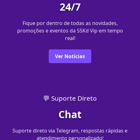
24/7
Fique por dentro de todas as novidades,
promoções e eventos da 55Kd Vip em tempo
real!
Ver Notícias
💬 Suporte Direto
Chat
Suporte direto via Telegram, respostas rápidas e
atendimento personalizado!