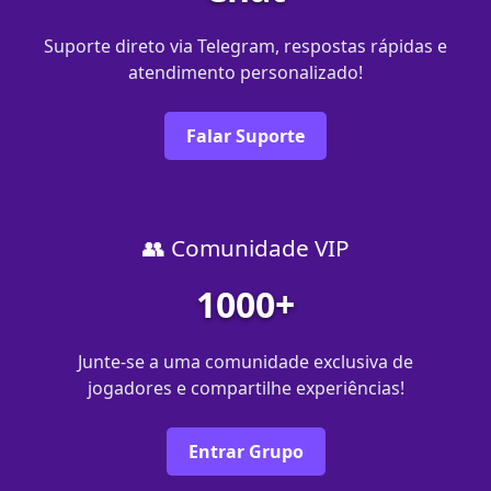
Suporte direto via Telegram, respostas rápidas e
atendimento personalizado!
Falar Suporte
👥 Comunidade VIP
1000+
Junte-se a uma comunidade exclusiva de
jogadores e compartilhe experiências!
Entrar Grupo