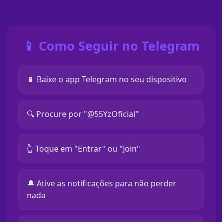
📱 Como Seguir no Telegram
📱 Baixe o app Telegram no seu dispositivo
🔍 Procure por "@55YzOficial"
👆 Toque em "Entrar" ou "Join"
🔔 Ative as notificações para não perder
nada