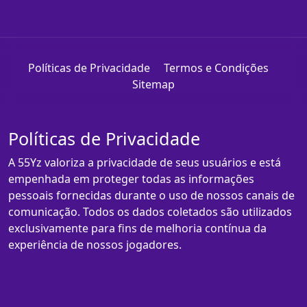
Políticas de Privacidade
Termos e Condições
Sitemap
Políticas de Privacidade
A 55Yz valoriza a privacidade de seus usuários e está
empenhada em proteger todas as informações
pessoais fornecidas durante o uso de nossos canais de
comunicação. Todos os dados coletados são utilizados
exclusivamente para fins de melhoria contínua da
experiência de nossos jogadores.