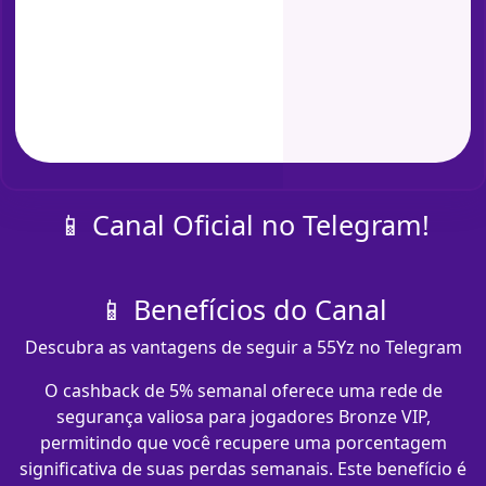
📱 Canal Oficial no Telegram!
📱 Benefícios do Canal
Descubra as vantagens de seguir a 55Yz no Telegram
O cashback de 5% semanal oferece uma rede de
segurança valiosa para jogadores Bronze VIP,
permitindo que você recupere uma porcentagem
significativa de suas perdas semanais. Este benefício é