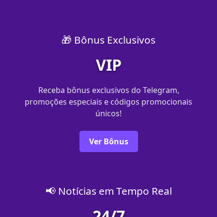
🎁 Bônus Exclusivos
VIP
Receba bônus exclusivos do Telegram,
promoções especiais e códigos promocionais
únicos!
Ver Bônus
📢 Notícias em Tempo Real
24/7