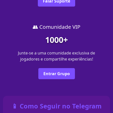
Falar Suporte
👥 Comunidade VIP
1000+
Junte-se a uma comunidade exclusiva de
jogadores e compartilhe experiências!
Entrar Grupo
📱 Como Seguir no Telegram