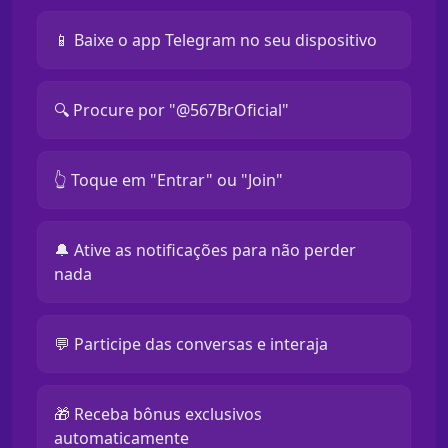
📱 Baixe o app Telegram no seu dispositivo
🔍 Procure por "@567BrOficial"
👆 Toque em "Entrar" ou "Join"
🔔 Ative as notificações para não perder
nada
💬 Participe das conversas e interaja
🎁 Receba bônus exclusivos
automaticamente