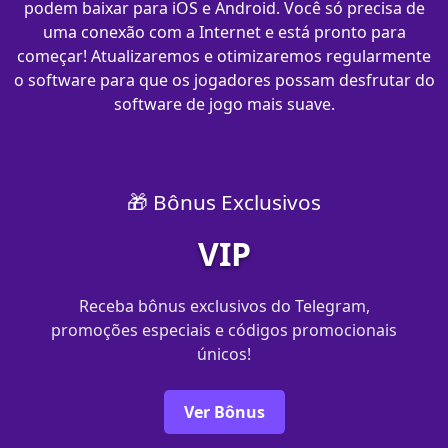
podem baixar para iOS e Android. Você só precisa de
uma conexão com a Internet e está pronto para
começar! Atualizaremos e otimizaremos regularmente
o software para que os jogadores possam desfrutar do
software de jogo mais suave.
🎁 Bônus Exclusivos
VIP
Receba bônus exclusivos do Telegram,
promoções especiais e códigos promocionais
únicos!
Ver Bônus