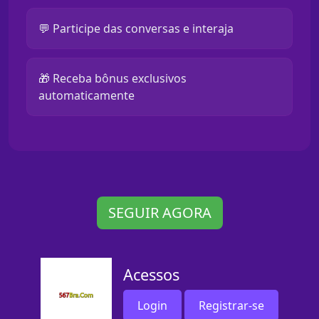
💬 Participe das conversas e interaja
🎁 Receba bônus exclusivos
automaticamente
SEGUIR AGORA
Acessos
Login
Registrar-se