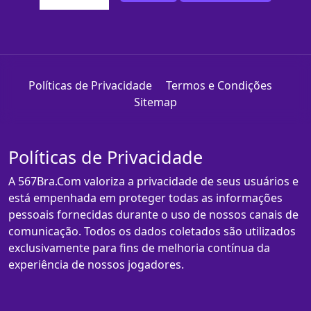
Políticas de Privacidade
Termos e Condições
Sitemap
Políticas de Privacidade
A 567Bra.Com valoriza a privacidade de seus usuários e
está empenhada em proteger todas as informações
pessoais fornecidas durante o uso de nossos canais de
comunicação. Todos os dados coletados são utilizados
exclusivamente para fins de melhoria contínua da
experiência de nossos jogadores.