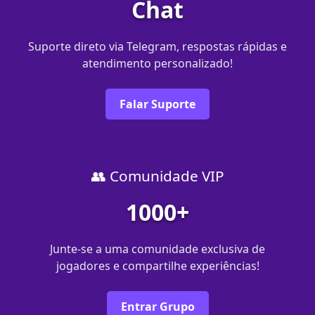
Chat
Suporte direto via Telegram, respostas rápidas e
atendimento personalizado!
Falar Suporte
👥 Comunidade VIP
1000+
Junte-se a uma comunidade exclusiva de
jogadores e compartilhe experiências!
Entrar Grupo