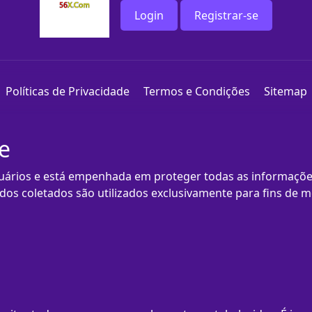
Login
Registrar-se
Políticas de Privacidade
Termos e Condições
Sitemap
de
suários e está empenhada em proteger todas as informaçõe
os coletados são utilizados exclusivamente para fins de m