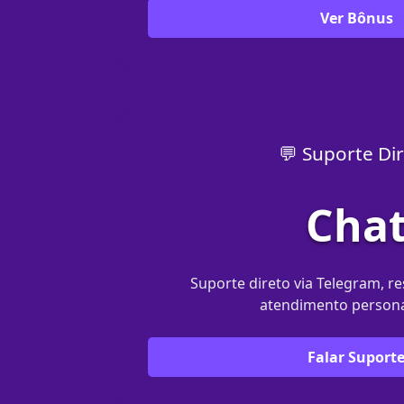
Ver Bônus
💬 Suporte Di
Cha
Suporte direto via Telegram, r
atendimento persona
Falar Suport