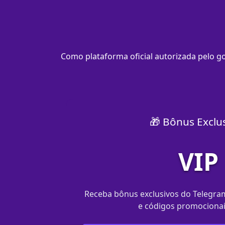
Como plataforma oficial autorizada pelo gov
🎁 Bônus Exclu
VIP
Receba bônus exclusivos do Telegra
e códigos promocionai