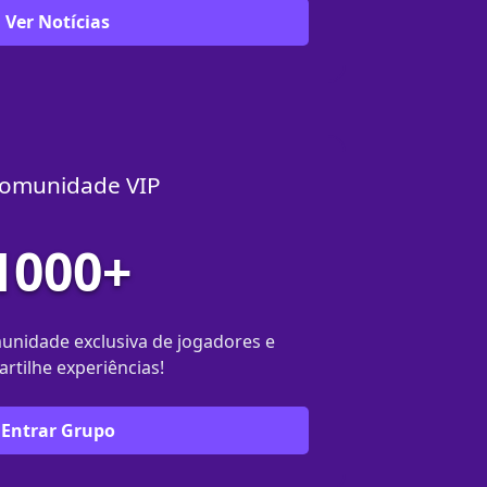
Ver Notícias
Comunidade VIP
1000+
unidade exclusiva de jogadores e
rtilhe experiências!
Entrar Grupo