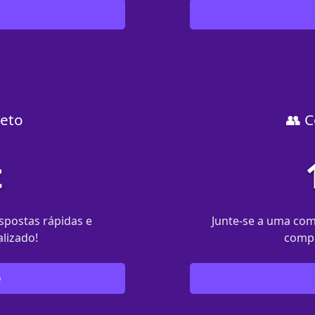
reto
👥 
t
espostas rápidas e
Junte-se a uma com
lizado!
compa
e