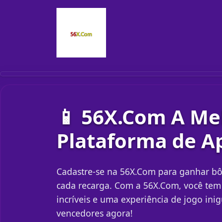
📱 56X.Com A Me
Plataforma de A
Cadastre-se na 56X.Com para ganhar bô
cada recarga. Com a 56X.Com, você tem
incríveis e uma experiência de jogo inig
vencedores agora!