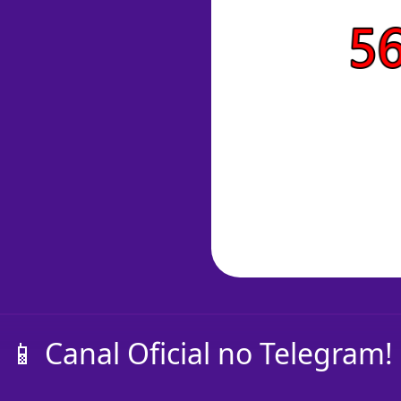
📱 Canal Oficial no Telegram!