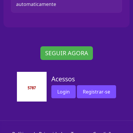
automaticamente
SEGUIR AGORA
Acessos
Login
Registrar-se