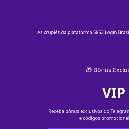
As crupiês da plataforma 5853 Login Bras
🎁 Bônus Exclu
VIP
Receba bônus exclusivos do Telegra
e códigos promocionai