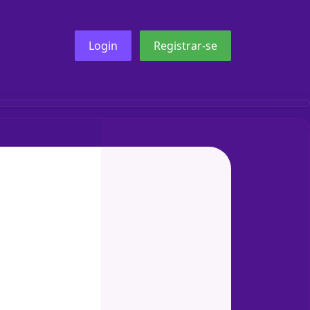
Login
Registrar-se