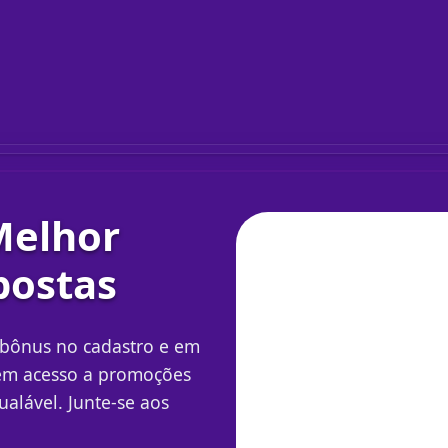
Melhor
postas
 bônus no cadastro e em
tem acesso a promoções
ualável. Junte-se aos