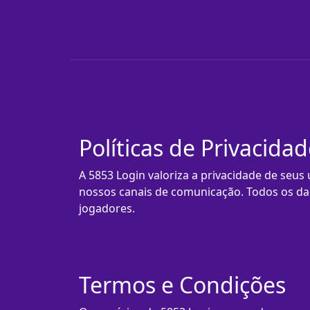
Políticas de Privacida
A 5853 Login valoriza a privacidade de seu
nossos canais de comunicação. Todos os dad
jogadores.
Termos e Condições