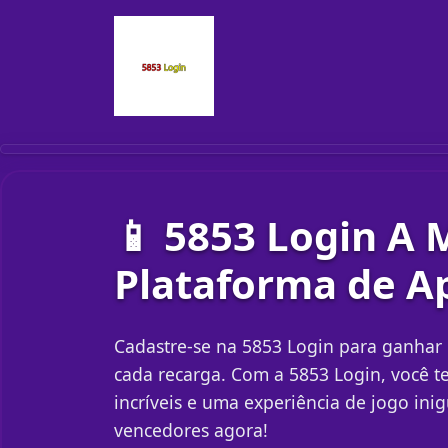
📱 5853 Login A 
Plataforma de A
Cadastre-se na 5853 Login para ganhar
cada recarga. Com a 5853 Login, você 
incríveis e uma experiência de jogo inig
vencedores agora!