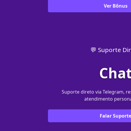
Ver Bônus
💬 Suporte Di
Cha
Suporte direto via Telegram, r
atendimento persona
Falar Suport