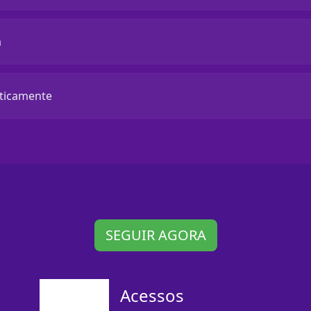
a
aticamente
SEGUIR AGORA
Acessos