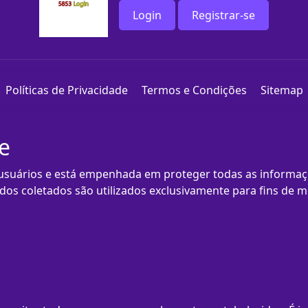
Login
Registrar-se
Políticas de Privacidade
Termos e Condições
Sitemap
de
s usuários e está empenhada em proteger todas as informaç
os coletados são utilizados exclusivamente para fins de m