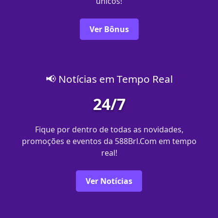
únicos!
Ver Bônus
📢 Notícias em Tempo Real
24/7
Fique por dentro de todas as novidades,
promoções e eventos da 588Brl.Com em tempo
real!
Ver Notícias