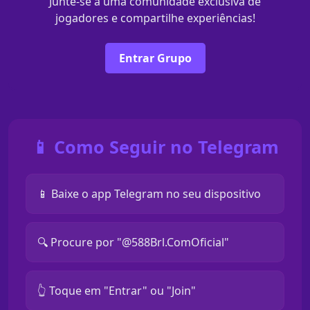
Junte-se a uma comunidade exclusiva de
jogadores e compartilhe experiências!
Entrar Grupo
📱 Como Seguir no Telegram
📱 Baixe o app Telegram no seu dispositivo
🔍 Procure por "@588Brl.ComOficial"
👆 Toque em "Entrar" ou "Join"