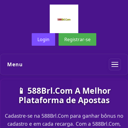
Login
Registrar-se
Menu
📱 588Brl.Com A Melhor
Plataforma de Apostas
Cadastre-se na 588Brl.Com para ganhar bônus no
cadastro e em cada recarga. Com a 588Brl.Com,