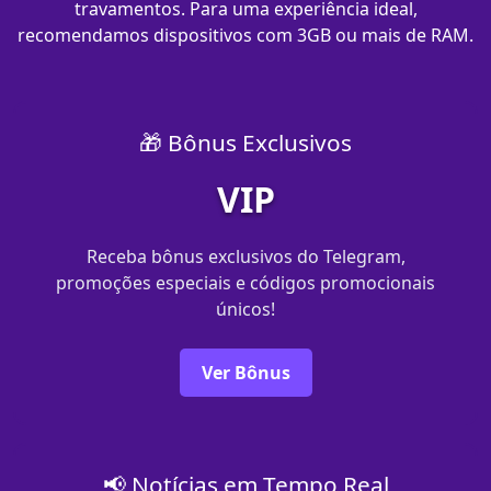
travamentos. Para uma experiência ideal,
recomendamos dispositivos com 3GB ou mais de RAM.
🎁 Bônus Exclusivos
VIP
Receba bônus exclusivos do Telegram,
promoções especiais e códigos promocionais
únicos!
Ver Bônus
📢 Notícias em Tempo Real