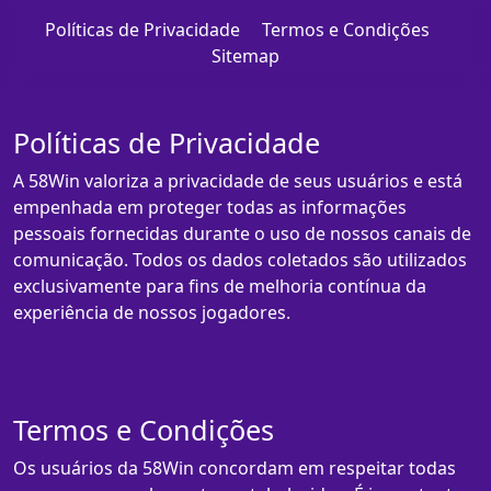
Políticas de Privacidade
Termos e Condições
Sitemap
Políticas de Privacidade
A 58Win valoriza a privacidade de seus usuários e está
empenhada em proteger todas as informações
pessoais fornecidas durante o uso de nossos canais de
comunicação. Todos os dados coletados são utilizados
exclusivamente para fins de melhoria contínua da
experiência de nossos jogadores.
Termos e Condições
Os usuários da 58Win concordam em respeitar todas