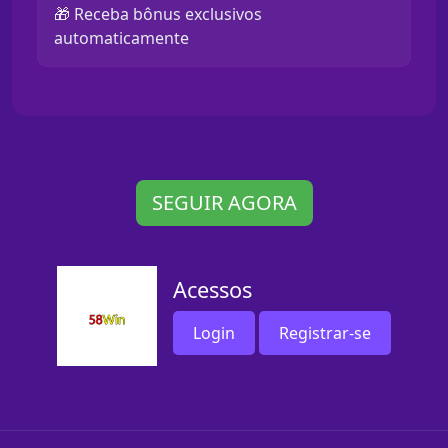
🎁 Receba bônus exclusivos
automaticamente
SEGUIR AGORA
Acessos
Login
Registrar-se