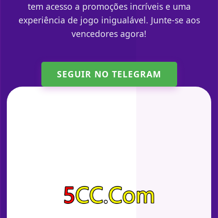
tem acesso a promoções incríveis e uma
experiência de jogo inigualável. Junte-se aos
vencedores agora!
SEGUIR NO TELEGRAM