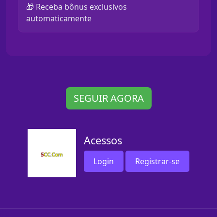
🎁 Receba bônus exclusivos
automaticamente
SEGUIR AGORA
Acessos
Login
Registrar-se