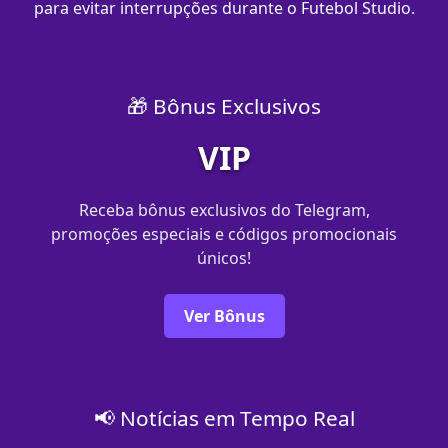
para evitar interrupções durante o Futebol Studio.
🎁 Bônus Exclusivos
VIP
Receba bônus exclusivos do Telegram,
promoções especiais e códigos promocionais
únicos!
Ver Bônus
📢 Notícias em Tempo Real