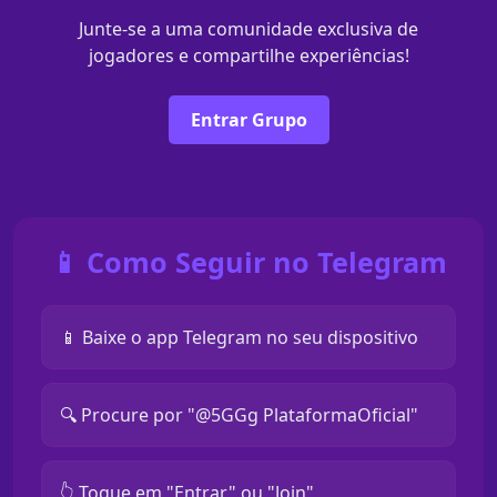
Junte-se a uma comunidade exclusiva de
jogadores e compartilhe experiências!
Entrar Grupo
📱 Como Seguir no Telegram
📱 Baixe o app Telegram no seu dispositivo
🔍 Procure por "@5GGg PlataformaOficial"
👆 Toque em "Entrar" ou "Join"