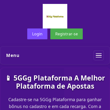
Login
Registrar-se
Menu
📱 5GGg Plataforma A Melhor
Plataforma de Apostas
Cadastre-se na 5GGg Plataforma para ganhar
bônus no cadastro e em cada recarga. Com a