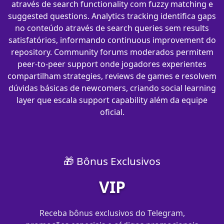
através de search functionality com fuzzy matching e
suggested questions. Analytics tracking identifica gaps
no conteúdo através de search queries sem results
satisfatórios, informando continuous improvement do
repository. Community forums moderados permitem
peer-to-peer support onde jogadores experientes
compartilham strategies, reviews de games e resolvem
dúvidas básicas de newcomers, criando social learning
layer que escala support capability além da equipe
oficial.
🎁 Bônus Exclusivos
VIP
Receba bônus exclusivos do Telegram,