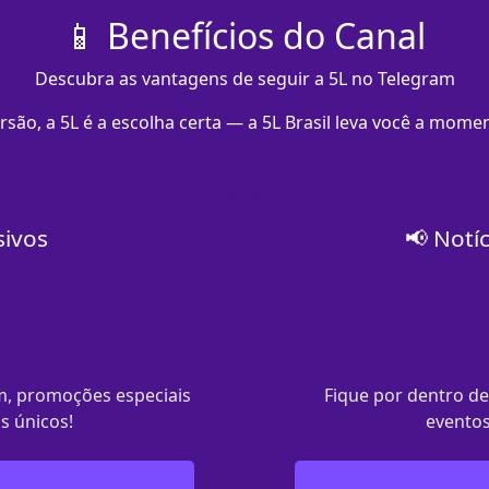
📱 Benefícios do Canal
Descubra as vantagens de seguir a 5L no Telegram
são, a 5L é a escolha certa — a 5L Brasil leva você a momen
sivos
📢 Notí
m, promoções especiais
Fique por dentro d
s únicos!
eventos