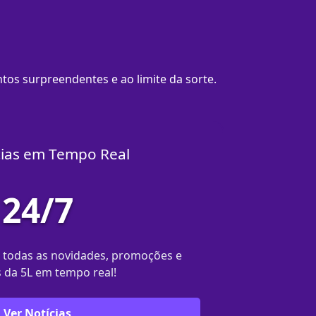
tos surpreendentes e ao limite da sorte.
cias em Tempo Real
24/7
e todas as novidades, promoções e
 da 5L em tempo real!
Ver Notícias