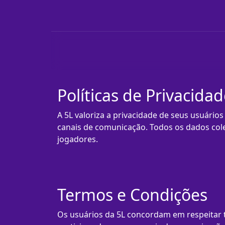
Políticas de Privacida
A 5L valoriza a privacidade de seus usuári
canais de comunicação. Todos os dados cole
jogadores.
Termos e Condições
Os usuários da 5L concordam em respeitar t