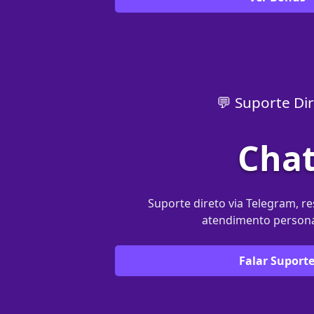
💬 Suporte Di
Cha
Suporte direto via Telegram, r
atendimento persona
Falar Suport