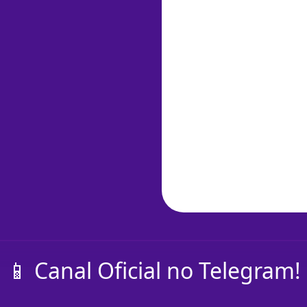
📱 Canal Oficial no Telegram!