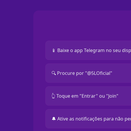
📱 Baixe o app Telegram no seu disp
🔍 Procure por "@5LOficial"
👆 Toque em "Entrar" ou "Join"
🔔 Ative as notificações para não p