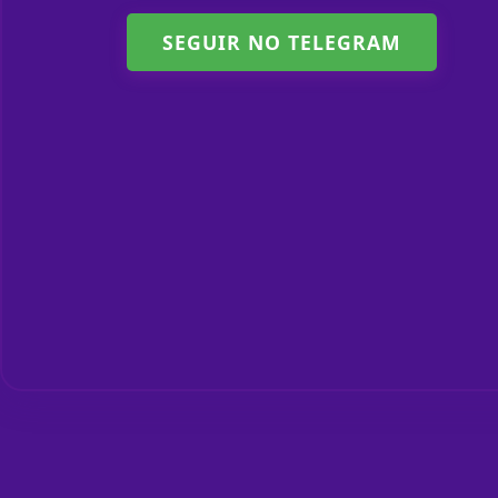
SEGUIR NO TELEGRAM