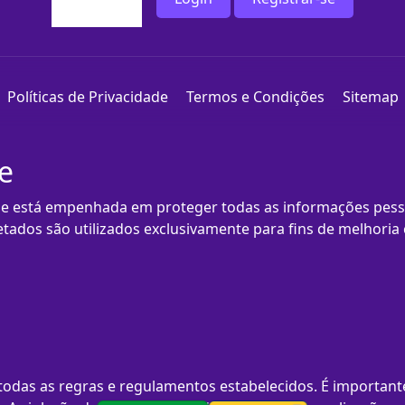
Políticas de Privacidade
Termos e Condições
Sitemap
de
os e está empenhada em proteger todas as informações pess
tados são utilizados exclusivamente para fins de melhoria
odas as regras e regulamentos estabelecidos. É importante