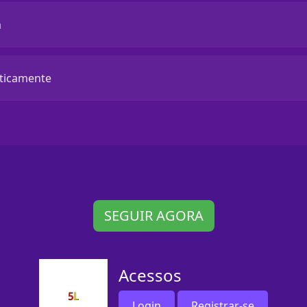
a
aticamente
SEGUIR AGORA
Acessos
Login
Registrar-se