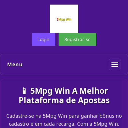
Login
Registrar-se
Menu
📱 5Mpg Win A Melhor
Plataforma de Apostas
Cadastre-se na 5Mpg Win para ganhar bônus no
cadastro e em cada recarga. Com a 5Mpg Win,