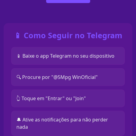
📱 Como Seguir no Telegram
📱 Baixe o app Telegram no seu dispositivo
🔍 Procure por "@5Mpg WinOficial"
👆 Toque em "Entrar" ou "Join"
🔔 Ative as notificações para não perder
nada