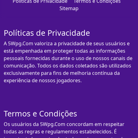
Políticas de Privacidade
Termos e Condições
Sitemap
Políticas de Privacidade
A 5Wpg.Com valoriza a privacidade de seus usuários e
está empenhada em proteger todas as informações
pessoais fornecidas durante o uso de nossos canais de
comunicação. Todos os dados coletados são utilizados
exclusivamente para fins de melhoria contínua da
experiência de nossos jogadores.
Termos e Condições
Os usuários da 5Wpg.Com concordam em respeitar
todas as regras e regulamentos estabelecidos. É