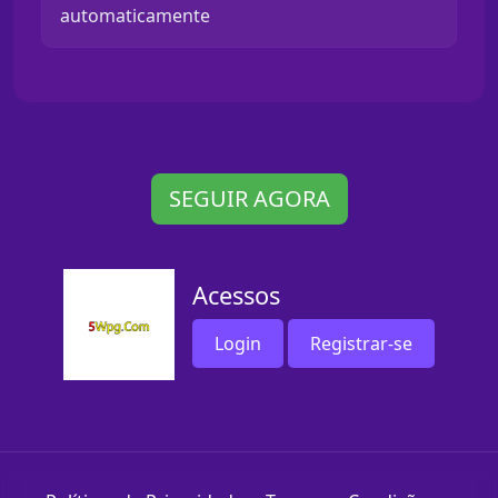
automaticamente
SEGUIR AGORA
Acessos
Login
Registrar-se