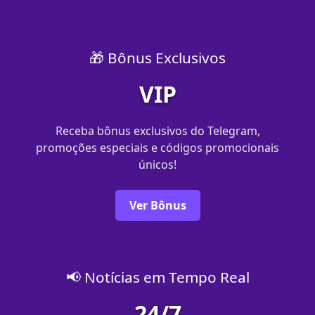
🎁 Bônus Exclusivos
VIP
Receba bônus exclusivos do Telegram,
promoções especiais e códigos promocionais
únicos!
Ver Bônus
📢 Notícias em Tempo Real
24/7