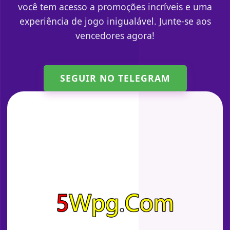
você tem acesso a promoções incríveis e uma
experiência de jogo inigualável. Junte-se aos
vencedores agora!
SEGUIR NO TELEGRAM