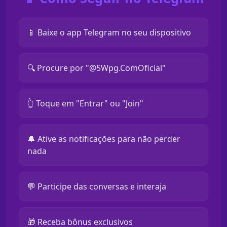
📱 Baixe o app Telegram no seu dispositivo
🔍 Procure por "@5Wpg.ComOficial"
👆 Toque em "Entrar" ou "Join"
🔔 Ative as notificações para não perder
nada
💬 Participe das conversas e interaja
🎁 Receba bônus exclusivos