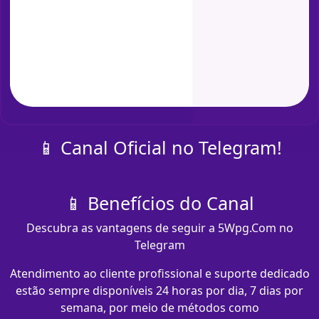
📱 Canal Oficial no Telegram!
📱 Benefícios do Canal
Descubra as vantagens de seguir a 5Wpg.Com no
Telegram
Atendimento ao cliente profissional e suporte dedicado
estão sempre disponíveis 24 horas por dia, 7 dias por
semana, por meio de métodos como