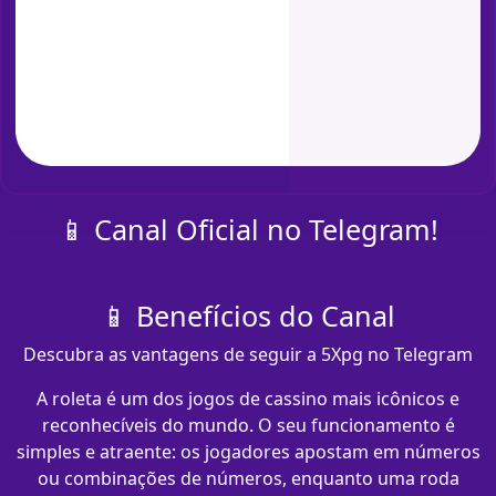
📱 Canal Oficial no Telegram!
📱 Benefícios do Canal
Descubra as vantagens de seguir a 5Xpg no Telegram
A roleta é um dos jogos de cassino mais icônicos e
reconhecíveis do mundo. O seu funcionamento é
simples e atraente: os jogadores apostam em números
ou combinações de números, enquanto uma roda