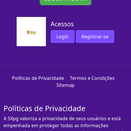
Acessos
Login
Registrar-se
Políticas de Privacidade
Termos e Condições
Sitemap
Políticas de Privacidade
A 5Xpg valoriza a privacidade de seus usuários e está
empenhada em proteger todas as informações