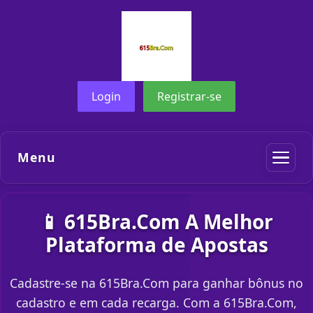
Login
Registrar-se
Menu
📱 615Bra.Com A Melhor
Plataforma de Apostas
Cadastre-se na 615Bra.Com para ganhar bônus no
cadastro e em cada recarga. Com a 615Bra.Com,