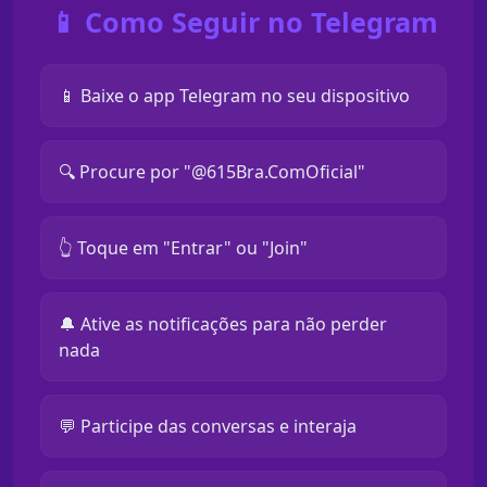
📱 Como Seguir no Telegram
📱 Baixe o app Telegram no seu dispositivo
🔍 Procure por "@615Bra.ComOficial"
👆 Toque em "Entrar" ou "Join"
🔔 Ative as notificações para não perder
nada
💬 Participe das conversas e interaja