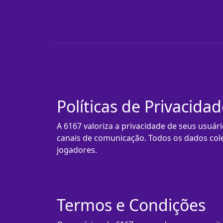
Políticas de Privacida
A 6167 valoriza a privacidade de seus usuá
canais de comunicação. Todos os dados cole
jogadores.
Termos e Condições