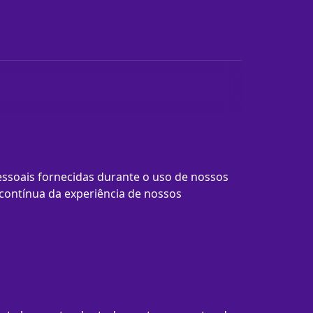
essoais fornecidas durante o uso de nossos
 contínua da experiência de nossos