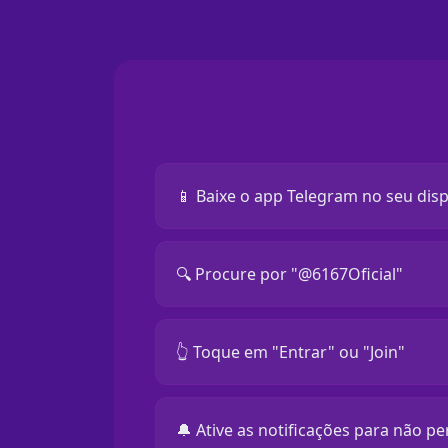
📱 Baixe o app Telegram no seu disp
🔍 Procure por "@6167Oficial"
👆 Toque em "Entrar" ou "Join"
🔔 Ative as notificações para não p