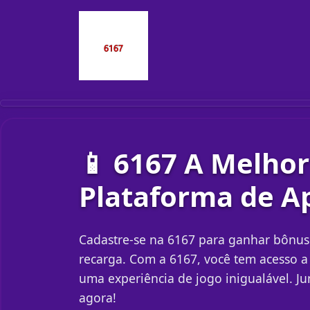
📱 6167 A Melhor
Plataforma de A
Cadastre-se na 6167 para ganhar bônus
recarga. Com a 6167, você tem acesso a
uma experiência de jogo inigualável. J
agora!