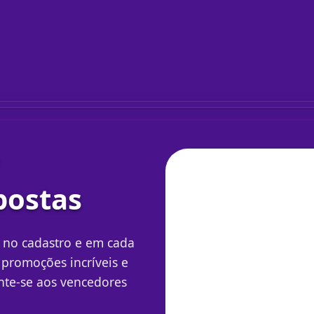
postas
 no cadastro e em cada
 promoções incríveis e
unte-se aos vencedores