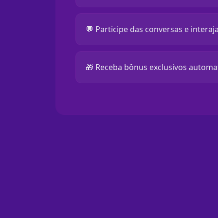
💬 Participe das conversas e interaj
🎁 Receba bônus exclusivos autom