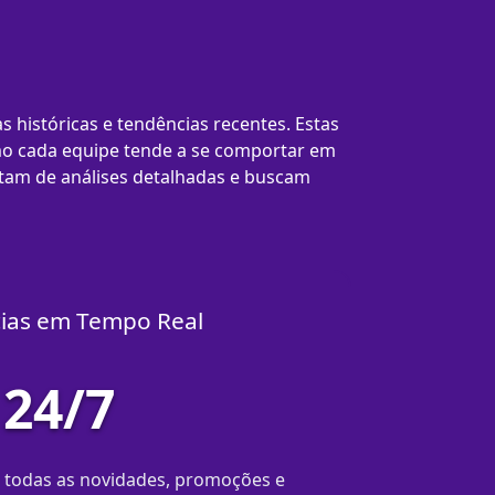
m
s históricas e tendências recentes. Estas
omo cada equipe tende a se comportar em
stam de análises detalhadas e buscam
cias em Tempo Real
24/7
e todas as novidades, promoções e