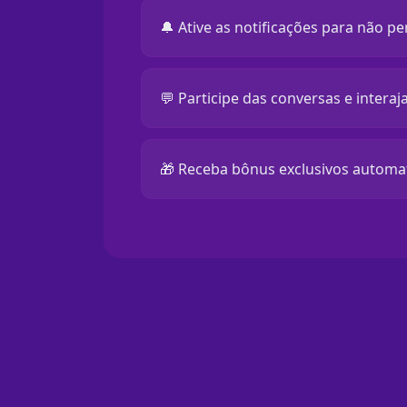
🔔 Ative as notificações para não p
💬 Participe das conversas e interaj
🎁 Receba bônus exclusivos autom