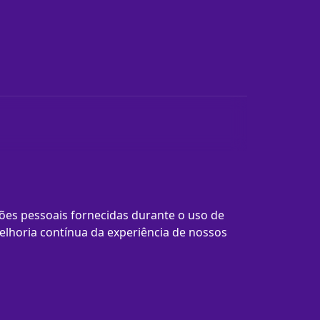
ões pessoais fornecidas durante o uso de
elhoria contínua da experiência de nossos