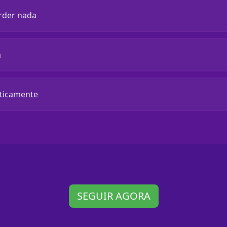
erder nada
a
aticamente
SEGUIR AGORA