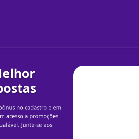
Melhor
postas
bônus no cadastro e em
em acesso a promoções
ualável. Junte-se aos