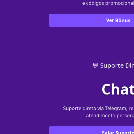
e códigos promocionai
Ver Bônus
💬 Suporte Di
Cha
Suporte direto via Telegram, r
atendimento persona
Falar Suport