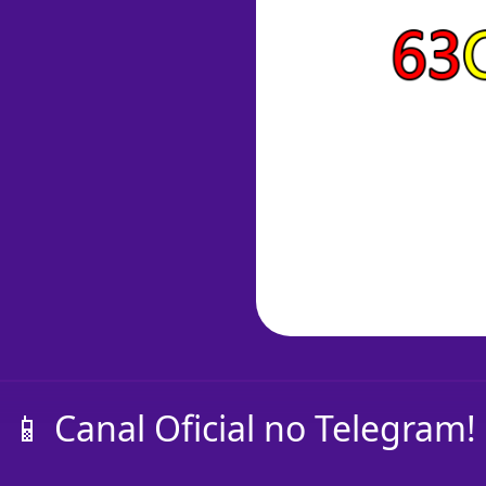
📱 Canal Oficial no Telegram!