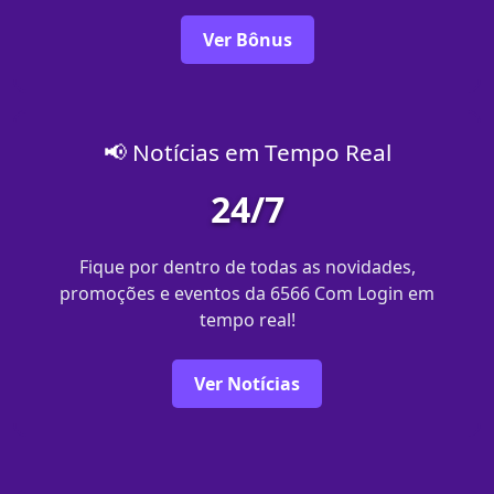
Ver Bônus
📢 Notícias em Tempo Real
24/7
Fique por dentro de todas as novidades,
promoções e eventos da 6566 Com Login em
tempo real!
Ver Notícias