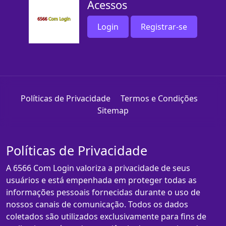
Acessos
Login
Registrar-se
Políticas de Privacidade
Termos e Condições
Sitemap
Políticas de Privacidade
A 6566 Com Login valoriza a privacidade de seus
usuários e está empenhada em proteger todas as
informações pessoais fornecidas durante o uso de
nossos canais de comunicação. Todos os dados
coletados são utilizados exclusivamente para fins de