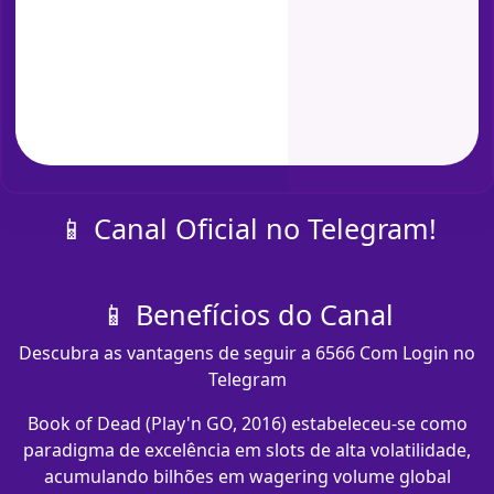
📱 Canal Oficial no Telegram!
📱 Benefícios do Canal
Descubra as vantagens de seguir a 6566 Com Login no
Telegram
Book of Dead (Play'n GO, 2016) estabeleceu-se como
paradigma de excelência em slots de alta volatilidade,
acumulando bilhões em wagering volume global