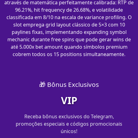
através de matemática perfeitamente calibrada: RTP de
96.21%, hit frequency de 26.68%, e volatilidade
classificada em 8/10 na escala de variance profiling. O
slot emprega grid layout clássico de 5×3 com 10
paylines fixas, implementando expanding symbol
mechanic durante free spins que pode gerar wins de
até 5.000x bet amount quando símbolos premium
cobrem todos os 15 positions simultaneamente.
🎁 Bônus Exclusivos
VIP
Receba bônus exclusivos do Telegram,
promoções especiais e códigos promocionais
únicos!